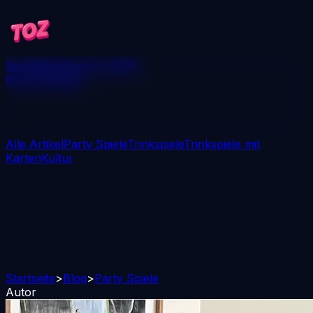
Spiele
Blog
Gewinne 250€
Herunterladen
Alle Artikel
Party Spiele
Trinkspiele
Trinkspiele mit
Karten
Kultur
Startseite
>
Blog
>
Party Spiele
Autor