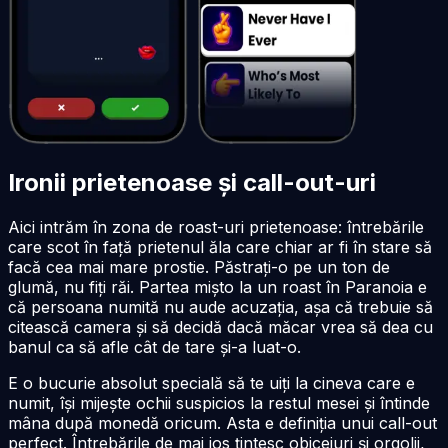
Ironii prietenoase și call-out-uri
Aici intrăm în zona de roast-uri prietenoase: întrebările
care scot în față prietenul ăla care chiar ar fi în stare să
facă cea mai mare prostie. Păstrați-o pe un ton de
glumă, nu fiți răi. Partea mișto la un roast în Paranoia e
că persoana numită nu aude acuzația, așa că trebuie să
citească camera și să decidă dacă măcar vrea să dea cu
banul ca să afle cât de tare și-a luat-o.
E o bucurie absolut specială să te uiți la cineva care e
numit, își mijește ochii suspicios la restul mesei și întinde
mâna după monedă oricum. Asta e definiția unui call-out
perfect. Întrebările de mai jos țintesc obiceiuri și orgolii,