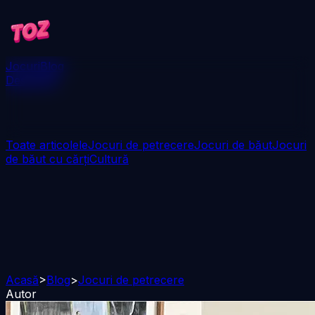
Jocuri
Blog
Descarcă
Toate articolele
Jocuri de petrecere
Jocuri de băut
Jocuri
de băut cu cărți
Cultură
Acasă
>
Blog
>
Jocuri de petrecere
Autor