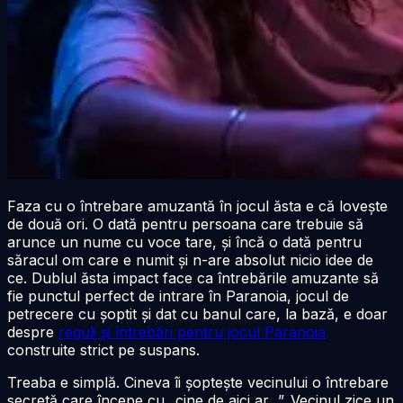
Faza cu o întrebare amuzantă în jocul ăsta e că lovește
de două ori. O dată pentru persoana care trebuie să
arunce un nume cu voce tare, și încă o dată pentru
săracul om care e numit și n-are absolut nicio idee de
ce. Dublul ăsta impact face ca întrebările amuzante să
fie punctul perfect de intrare în Paranoia, jocul de
petrecere cu șoptit și dat cu banul care, la bază, e doar
despre
reguli și întrebări pentru jocul Paranoia
construite strict pe suspans.
Treaba e simplă. Cineva îi șoptește vecinului o întrebare
secretă care începe cu „cine de aici ar...”. Vecinul zice un