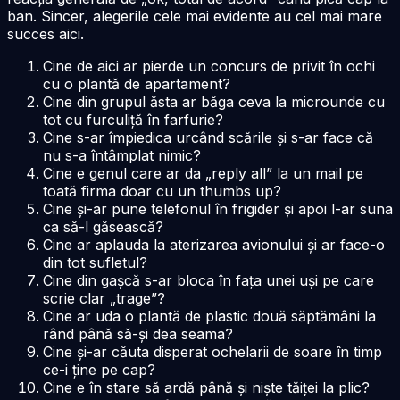
ban. Sincer, alegerile cele mai evidente au cel mai mare
succes aici.
Cine de aici ar pierde un concurs de privit în ochi
cu o plantă de apartament?
Cine din grupul ăsta ar băga ceva la microunde cu
tot cu furculiță în farfurie?
Cine s-ar împiedica urcând scările și s-ar face că
nu s-a întâmplat nimic?
Cine e genul care ar da „reply all” la un mail pe
toată firma doar cu un thumbs up?
Cine și-ar pune telefonul în frigider și apoi l-ar suna
ca să-l găsească?
Cine ar aplauda la aterizarea avionului și ar face-o
din tot sufletul?
Cine din gașcă s-ar bloca în fața unei uși pe care
scrie clar „trage”?
Cine ar uda o plantă de plastic două săptămâni la
rând până să-și dea seama?
Cine și-ar căuta disperat ochelarii de soare în timp
ce-i ține pe cap?
Cine e în stare să ardă până și niște tăiței la plic?