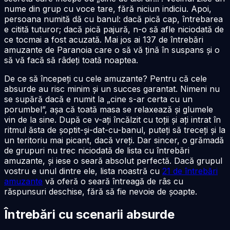
nume din grup cu voce tare, fără niciun indiciu. Apoi,
persoana numită dă cu banul: dacă pică cap, întrebarea
e citită tuturor; dacă pică pajură, n-o să afle niciodată de
ce tocmai a fost acuzată. Mai jos ai 137 de întrebări
amuzante de Paranoia care o să vă țină în suspans și o
să vă facă să râdeți toată noaptea.
De ce să începeți cu cele amuzante? Pentru că cele
absurde au risc minim și un succes garantat. Nimeni nu
se supără dacă e numit la „cine s-ar certa cu un
porumbel”, așa că toată masa se relaxează și glumele
vin de la sine. După ce v-ați încălzit cu toții și ați intrat în
ritmul ăsta de șoptit-și-dat-cu-banul, puteți să treceți și la
un teritoriu mai picant, dacă vreți. Dar sincer, o grămadă
de grupuri nu trec niciodată de lista cu întrebări
amuzante, și iese o seară absolut perfectă. Dacă grupul
vostru e unul dintre ele, lista noastră cu
21 de întrebări
amuzante
vă oferă o seară întreagă de râs cu
răspunsuri deschise, fără să fie nevoie de șoapte.
Întrebări cu scenarii absurde