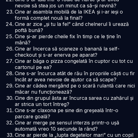
nevoie să stea jos un minut ca să-și revină?
Cine ar asambla mobilă de la IKEA și i-ar ieși o
formă complet nouă la final?
Cine ar zice „și tu la fel” când chelnerul îi urează
poftă bună?
Cine și-ar pierde cheile fix în timp ce le ține în
mână?
Cine ar încerca să scaneze o banană la self-
checkout și s-ar enerva pe aparat?
Cine ar băga o pizza congelată în cuptor cu tot cu
cartonul pe ea?
Cine s-ar încurca atât de rău în propriile căști cu fir
încât ar avea nevoie de ajutor ca să scape?
Cine ar cădea mergând pe o scară rulantă care nici
măcar nu funcționează?
Cine din grupul ăsta ar încurca sarea cu zahărul și
ar strica un tort întreg?
Cine s-ar claxona pe sine din greșeală într-o
parcare goală?
Cine ar merge pe sensul interzis printr-o ușă
automată vreo 10 secunde la rând?
Cine ar pierde la „lupta degetelor mari” cu un copil