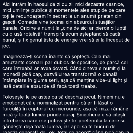
Aici intrăm în haosul de zi cu zi: mici dezastre casnice,
mici umilințe publice și momentele alea stupide pe care
toți le recunoaștem în secret la un anumit prieten din
gașcă. Comedia vine tocmai din absurdul situațiilor
banale. Oricine e numit la „cine de aici ar pierde o luptă
cu o ușă rotativă” transpiră acum așteptând să cadă
banul, și fix genul ăsta de energie vrei să ai la început de
joc.
Imaginează-ți scena înainte să șoptești. Cele mai
amuzante scenarii par dubios de specifice, de parcă cel
care întreabă ar avea dovezi. Când cineva e numit și la
monedă pică cap, dezvăluirea transformă o banală
întâmplare în gluma serii, așa că menține vibe-ul light și
lasă detaliile absurde să facă toată treaba.
Folosește-le pe astea ca să deschizi jocul. Nimeni nu e
emoționat că e nominalizat pentru că ar fi lăsat o
furculiță în cuptorul cu microunde, așa că miza rămâne
mică și toată lumea prinde curaj. Șmecheria e să citești
întrebarea care i se potrivește fix prietenului la care se
gândește deja toată lumea, iar apoi să te bucuri de
reacția generală de „ok, total de acord” când pică cap la