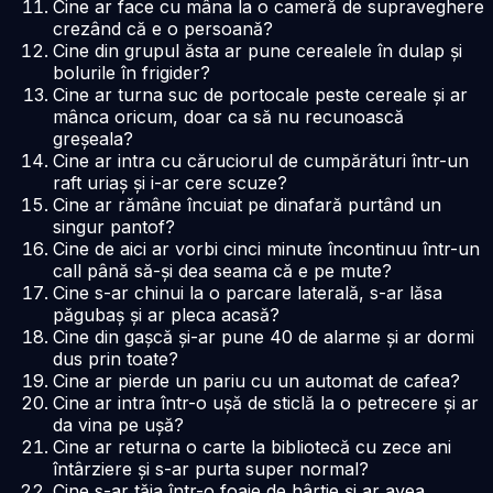
Cine ar face cu mâna la o cameră de supraveghere
crezând că e o persoană?
Cine din grupul ăsta ar pune cerealele în dulap și
bolurile în frigider?
Cine ar turna suc de portocale peste cereale și ar
mânca oricum, doar ca să nu recunoască
greșeala?
Cine ar intra cu căruciorul de cumpărături într-un
raft uriaș și i-ar cere scuze?
Cine ar rămâne încuiat pe dinafară purtând un
singur pantof?
Cine de aici ar vorbi cinci minute încontinuu într-un
call până să-și dea seama că e pe mute?
Cine s-ar chinui la o parcare laterală, s-ar lăsa
păgubaș și ar pleca acasă?
Cine din gașcă și-ar pune 40 de alarme și ar dormi
dus prin toate?
Cine ar pierde un pariu cu un automat de cafea?
Cine ar intra într-o ușă de sticlă la o petrecere și ar
da vina pe ușă?
Cine ar returna o carte la bibliotecă cu zece ani
întârziere și s-ar purta super normal?
Cine s-ar tăia într-o foaie de hârtie și ar avea