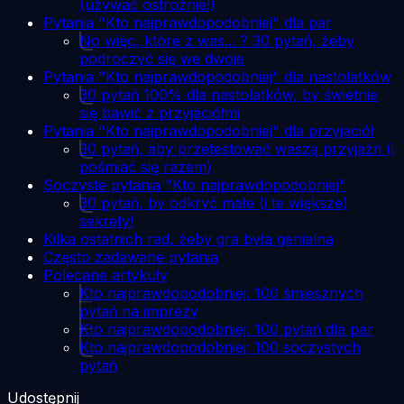
(używać ostrożnie!)
Pytania "Kto najprawdopodobniej" dla par
No więc, które z was... ? 30 pytań, żeby
podroczyć się we dwoje
Pytania "Kto najprawdopodobniej" dla nastolatków
30 pytań 100% dla nastolatków, by świetnie
się bawić z przyjaciółmi
Pytania "Kto najprawdopodobniej" dla przyjaciół
30 pytań, aby przetestować waszą przyjaźń (i
pośmiać się razem)
Soczyste pytania "Kto najprawdopodobniej"
30 pytań, by odkryć małe (i te większe)
sekrety!
Kilka ostatnich rad, żeby gra była genialna
Często zadawane pytania
Polecane artykuły
Kto najprawdopodobniej: 100 śmiesznych
pytań na imprezy
Kto najprawdopodobniej: 100 pytań dla par
Kto najprawdopodobniej: 100 soczystych
pytań
Udostępnij