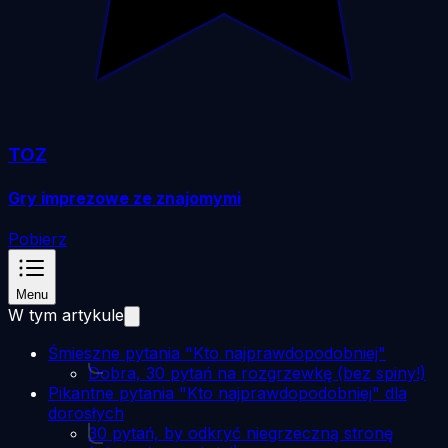
TOZ
Gry imprezowe ze znajomymi
Pobierz
Menu
W tym artykule
Śmieszne pytania "Kto najprawdopodobniej"
Dobra, 30 pytań na rozgrzewkę (bez spiny!)
Pikantne pytania "Kto najprawdopodobniej" dla
dorosłych
30 pytań, by odkryć niegrzeczną stronę