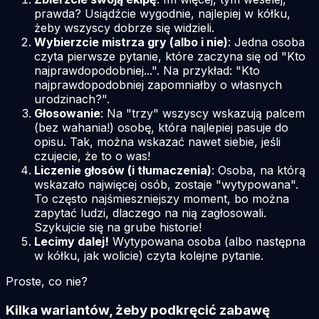
prawda? Usiądźcie wygodnie, najlepiej w kółku,
żeby wszyscy dobrze się widzieli.
Wybierzcie mistrza gry (albo i nie)
: Jedna osoba
czyta pierwsze pytanie, które zaczyna się od "Kto
najprawdopodobniej...". Na przykład: "Kto
najprawdopodobniej zapomniałby o własnych
urodzinach?".
Głosowanie
: Na "trzy" wszyscy wskazują palcem
(bez wahania!) osobę, która najlepiej pasuje do
opisu. Tak, można wskazać nawet siebie, jeśli
czujecie, że to o was!
Liczenie głosów (i tłumaczenia)
: Osoba, na którą
wskazało najwięcej osób, zostaje "wytypowana".
To często najśmieszniejszy moment, bo można
zapytać ludzi,
dlaczego
na nią zagłosowali.
Szykujcie się na grube historie!
Lecimy dalej!
Wytypowana osoba (albo następna
w kółku, jak wolicie) czyta kolejne pytanie.
Proste, co nie?
Kilka wariantów, żeby podkręcić zabawę