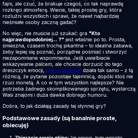
fajni, ale czuć, że brakuje czegoś, co tak naprawdę
rozkręci
atmosferę. Wiecie, takiej prostej gry, która
rozluźni wszystkich i sprawi, że nawet najbardziej
nieśmiałe osoby zaczną gadać?
No więc, nie musicie już szukać: gra
"Kto
najprawdopodobniej... ?"
jest właśnie po to. Prosta,
śmieszna, czasem trochę pikantna – to idealna zabawa,
żeby lepiej się poznać, porządnie pośmiać i stworzyć
niezapomniane wspomnienia. Jeśli uwielbiacie
wskazywanie palcem, ale chcecie dorzucić do tego
dreszczyk emocji,
gra w paranoję
działa tak samo – z tą
różnicą, że pytanie pozostaje tajemnicą, dopóki ktoś nie
rzuci monetą. A co w tym wszystkim najlepsze? Nie
potrzeba żadnego skomplikowanego sprzętu, wystarczą
Wasi znajomi i duża dawka dobrego humoru.
Dobra, to jak działają zasady tej słynnej gry?
Podstawowe zasady (są banalnie proste,
obiecuję)
Zbierzcie swoją ekipę
: Im więcej, tym weselej,