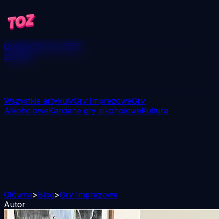
Gry
Blog
Wygraj 250€
Pobierz
Wszystkie artykuły
Gry Imprezowe
Gry
Alkoholowe
Karciane gry alkoholowe
Kultura
Główna
>
Blog
>
Gry Imprezowe
Autor