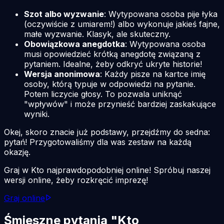
Szot albo wyzwanie
: Wytypowana osoba pije łyka
(oczywiście z umiarem!) albo wykonuje jakieś fajne,
małe wyzwanie. Klasyk, ale skuteczny.
Obowiązkowa anegdotka
: Wytypowana osoba
musi opowiedzieć krótką anegdotę związaną z
pytaniem. Idealne, żeby odkryć ukryte historie!
Wersja anonimowa
: Każdy pisze na kartce imię
osoby, którą typuje w odpowiedzi na pytanie.
Potem liczycie głosy. To pozwala uniknąć
"wpływów" i może przynieść bardziej zaskakujące
wyniki.
Okej, skoro znacie już podstawy, przejdźmy do sedna:
pytań! Przygotowaliśmy dla was zestaw na każdą
okazję.
Graj w Kto najprawdopodobniej online! Spróbuj naszej
wersji online, żeby rozkręcić imprezę!
Graj online
Śmieszne pytania "Kto