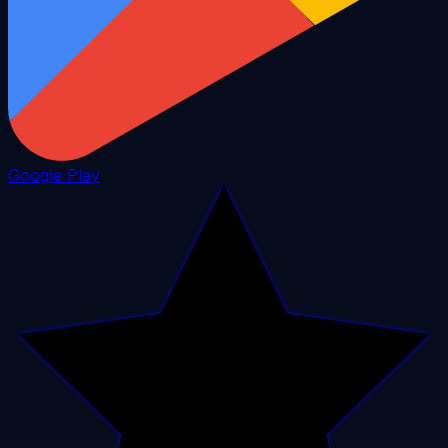
Google Play