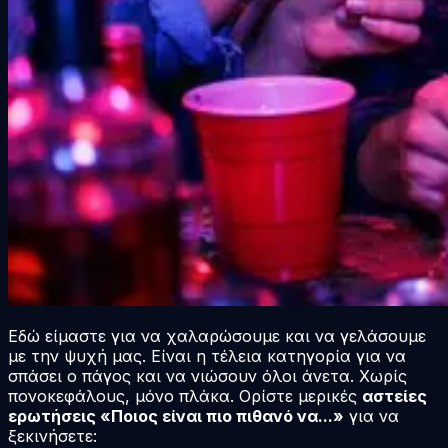
Εδώ είμαστε για να χαλαρώσουμε και να γελάσουμε
με την ψυχή μας. Είναι η τέλεια κατηγορία για να
σπάσει ο πάγος και να νιώσουν όλοι άνετα. Χωρίς
πονοκεφάλους, μόνο πλάκα. Ορίστε μερικές
αστείες
ερωτήσεις «Ποιος είναι πιο πιθανό να...»
για να
ξεκινήσετε: