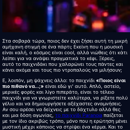
Στα σοβαρά τώρα, ποιος δεν έχει ζήσει αυτή τη μικρή
αμήχανη στιγμή σε ένα πάρτι; Εκείνη που η μουσική
είναι καλή, ο κόσμος είναι cool, αλλά νιώθεις ότι κάτι
λείπει για να
ανάψει
πραγματικά το κέφι. Ξέρεις,
αυτό το παιχνιδάκι που χαλαρώνει τους πάντες και
κάνει ακόμα και τους πιο ντροπαλούς να μιλήσουν;
Ε, λοιπόν, μη ψάχνεις άλλο: το παιχνίδι
«Ποιος είναι
πιο πιθανό να...;»
είναι εδώ γι' αυτό. Απλό, αστείο,
μερικές φορές και λίγο πιπεράτο, είναι το τέλειο
παιχνίδι για να γνωριστείτε καλύτερα, να ρίξετε πολύ
γέλιο και να δημιουργήσετε αξέχαστες αναμνήσεις.
Αν σου αρέσει να δείχνεις με το δάχτυλο αλλά θες
και μια δόση αγωνίας,
το παιχνίδι Paranoia
παίζεται
με τον ίδιο ακριβώς τρόπο, μόνο που η ερώτηση μένει
μυστική μέχρι κάποιος να στρίψει ένα κέρμα. Και το