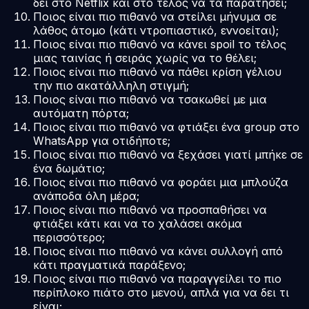
δει στο Netflix και στο τέλος να τα παρατήσει;
Ποιος είναι πιο πιθανό να στείλει μήνυμα σε
λάθος άτομο (κάτι ντροπιαστικό, εννοείται);
Ποιος είναι πιο πιθανό να κάνει spoil το τέλος
μιας ταινίας ή σειράς χωρίς να το θέλει;
Ποιος είναι πιο πιθανό να πάθει κρίση γέλιου
την πιο ακατάλληλη στιγμή;
Ποιος είναι πιο πιθανό να τσακωθεί με μια
αυτόματη πόρτα;
Ποιος είναι πιο πιθανό να φτιάξει ένα group στο
WhatsApp για οτιδήποτε;
Ποιος είναι πιο πιθανό να ξεχάσει γιατί μπήκε σε
ένα δωμάτιο;
Ποιος είναι πιο πιθανό να φοράει μια μπλούζα
ανάποδα όλη μέρα;
Ποιος είναι πιο πιθανό να προσπαθήσει να
φτιάξει κάτι και να το χαλάσει ακόμα
περισσότερο;
Ποιος είναι πιο πιθανό να κάνει συλλογή από
κάτι πραγματικά παράξενο;
Ποιος είναι πιο πιθανό να παραγγείλει το πιο
περίπλοκο πιάτο στο μενού, απλά για να δει τι
είναι;