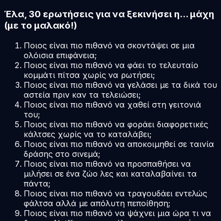
Έλα, 30 ερωτήσεις για να ξεκινήσει η... μάχη
(με το μαλακό!)
Ποιος είναι πιο πιθανό να σκοντάψει σε μια
ολόισια επιφάνεια;
Ποιος είναι πιο πιθανό να φάει το τελευταίο
κομμάτι πίτσα χωρίς να ρωτήσει;
Ποιος είναι πιο πιθανό να γελάσει με τα δικά του
αστεία πριν καν τα τελειώσει;
Ποιος είναι πιο πιθανό να χαθεί στη γειτονιά
του;
Ποιος είναι πιο πιθανό να φοράει διαφορετικές
κάλτσες χωρίς να το καταλάβει;
Ποιος είναι πιο πιθανό να αποκοιμηθεί σε ταινία
δράσης στο σινεμά;
Ποιος είναι πιο πιθανό να προσπαθήσει να
μιλήσει σε ένα ζώο λες και καταλαβαίνει τα
πάντα;
Ποιος είναι πιο πιθανό να τραγουδάει εντελώς
φάλτσα αλλά με απόλυτη πεποίθηση;
Ποιος είναι πιο πιθανό να ψάχνει μια ώρα τι να