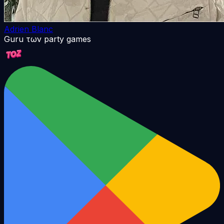
Adrien Blanc
Guru των party games