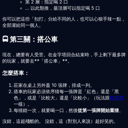
第 2 層：指定喝 2 口
… 以此類推，最頂層可以指定喝 5 口
你可以把這些「扣打」分給不同的人，也可以心狠手辣一點，
全部灌給同一個人。
🚍 第三關：搭公車
現在，總要有人受苦。在金字塔回合結束時，手上剩下最多牌
的玩家，就要去**「搭公車」**。
怎麼搭車：
莊家在桌上另外蓋 10 張牌，排成一列。
搭車的玩家必須依序猜每一張牌是「紅色」還是「黑
色」，或是「比較大」還是「比較小」（玩法跟
紅與黑
一樣）。
每猜錯一次，就要喝一口，然後
從第一張牌開始重猜
。
沒錯，這超殘酷的。 沒錯，這（對別人來說）超好笑的。