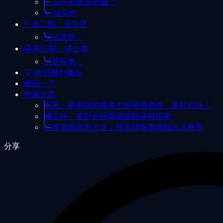
3. 在中間還是外圍？
4. 猜花色
🃏 第二關：金字塔
玩法說明：
🚍 第三關：搭公車
怎麼搭車：
💡 老司機小撇步
總結一下
推薦文章
賽馬：超刺激的賽馬主題喝酒遊戲，派對必玩！
國王杯：派對必玩喝酒遊戲完整指南
莊家遊戲規則大全｜撲克牌喝酒遊戲玩法教學
分享