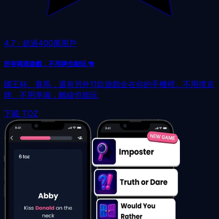
4.7
·
超過400萬用戶
所有喝酒遊戲，不用牌也能玩 🍻
國王杯、賽馬，還有另外11款遊戲全在你的手機裡。不用撲克
牌、不用準備，離線也能玩
下載 TOZ