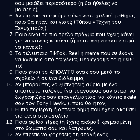
σου μοιάζει περισσότερο (ή θα ήθελες να
μοιάζεις);
Αν έπρεπε να εφεύρεις ένα νέο σχολικό μάθημα,
ποιο θα ήταν και γιατί; (Τύπου «Τέχνη του
Ξενυχτιού»;).
Ποιο είναι το πιο τρελό πράγμα που έχεις κάνει
για να κάνεις κοπάνα (ή που ονειρεύεσαι κρυφά
να κάνεις);
Το τελευταίο TikTok, Reel ή meme που σε έκανε
να κλάψεις από τα γέλια; Περιέγραψέ το ή δείξ'
το!
Ποιο είναι το ΑΠΟΛΥΤΟ σνακ σου μετά το
σχολείο ή σε ένα διάλειμμα;
Αν μπορούσες να ξυπνήσεις αύριο με ένα
απίστευτο ταλέντο (να τραγουδάς σαν σταρ, να
ζωγραφίζεις σαν επαγγελματίας, να κάνεις skate
σαν τον Tony Hawk...), ποιο θα ήταν;
Η πιο περίεργη ή αστεία φήμη που έχεις ακούσει
για σένα στο σχολείο;
Ποια αφίσα είχες (ή έχεις ακόμα!) κρεμασμένη
στο δωμάτιό σου και λάτρευες;
Αν έπρεπε να φορέσεις τη στολή ενός