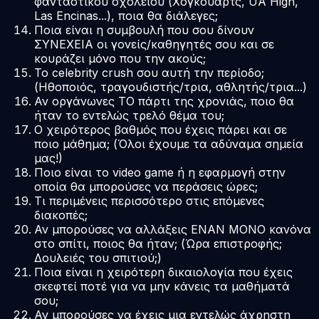
φανταστικού σχολείου (Χόγκουαρτς, UA High,
Las Encinas...), ποια θα διάλεγες;
Ποια είναι η συμβουλή που σου δίνουν
ΣΥΝΕΧΕΙΑ οι γονείς/καθηγητές σου και σε
κουράζει μόνο που την ακούς;
Το celebrity crush σου αυτή την περίοδο;
(Ηθοποιός, τραγουδιστής/τρια, αθλητής/τρια...)
Αν οργάνωνες ΤΟ πάρτι της χρονιάς, ποιο θα
ήταν το εντελώς τρελό θέμα του;
Ο χειρότερος βαθμός που έχεις πάρει και σε
ποιο μάθημα; (Όλοι έχουμε τα αδύναμα σημεία
μας!)
Ποιο είναι το video game ή η εφαρμογή στην
οποία θα μπορούσες να περάσεις ώρες;
Τι περιμένεις περισσότερο στις επόμενες
διακοπές;
Αν μπορούσες να αλλάξεις ΕΝΑΝ ΜΟΝΟ κανόνα
στο σπίτι, ποιος θα ήταν; (Ώρα επιστροφής;
Δουλειές του σπιτιού;)
Ποια είναι η χειρότερη δικαιολογία που έχεις
σκεφτεί ποτέ για να μην κάνεις τα μαθήματά
σου;
Αν μπορούσες να έχεις μια εντελώς άχρηστη