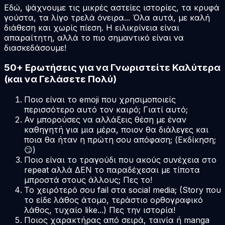
Εδώ, ψάχνουμε τις μικρές αστείες ιστορίες, τα κρυφά
γούστα, τα λίγο τρελά όνειρα... Όλα αυτά, με καλή
διάθεση και χωρίς πίεση. Η ειλικρίνεια είναι
απαραίτητη, αλλά το πιο σημαντικό είναι να
διασκεδάσουμε!
50+ Ερωτήσεις για να Γνωριστείτε Καλύτερα
(και να Γελάσετε Πολύ)
Ποιο είναι το emoji που χρησιμοποιείς
περισσότερο αυτό τον καιρό; Γιατί αυτό;
Αν μπορούσες να αλλάξεις θέση με έναν
καθηγητή για μια μέρα, ποιον θα διάλεγες και
ποια θα ήταν η πρώτη σου απόφαση; (Εκδίκηση;
😏)
Ποιο είναι το τραγούδι που ακούς συνέχεια στο
repeat αλλά ΔΕΝ το παραδέχεσαι με τίποτα
μπροστά στους άλλους; Πες το!
Το χειρότερό σου fail στα social media; (Story που
το είδε λάθος άτομο, τεράστιο ορθογραφικό
λάθος, τυχαίο like...) Πες την ιστορία!
Ποιος χαρακτήρας από σειρά, ταινία ή manga