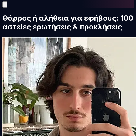
Θάρρος ή αλήθεια για εφήβους: 100
αστείες ερωτήσεις & προκλήσεις