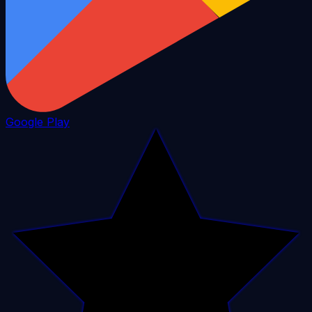
Google Play