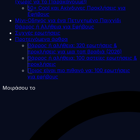
(χωρίς να το Παρακάνουμε!)
50+ Cool και Ακίνδυνες Προκλήσεις για
Εφήβους
Μίνι-Οδηγός για ένα Πετυχημένο Παιχνίδι
Θάρρος ή Αλήθεια για Εφήβους
Συχνές ερωτήσεις
Προτεινόμενα άρθρα
Θάρρος ή αλήθεια: 320 ερωτήσεις &
προκλήσεις για μια τοπ βραδιά (2026)
Θάρρος ή αλήθεια: 100 αστείες ερωτήσεις &
προκλήσεις
Ποιος είναι πιο πιθανό να: 100 ερωτήσεις
για εφήβους
Μοιράσου το