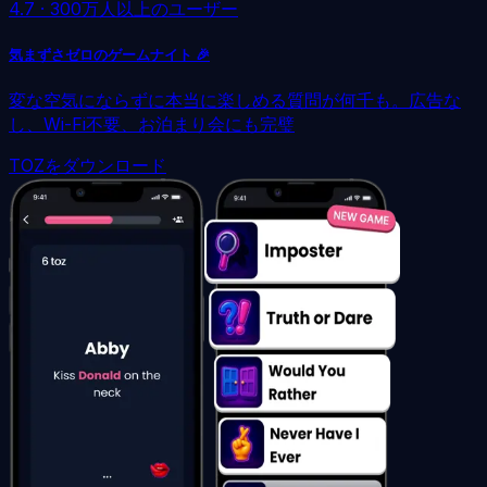
4.7
·
300万人以上のユーザー
気まずさゼロのゲームナイト 🎉
変な空気にならずに本当に楽しめる質問が何千も。広告な
し、Wi-Fi不要、お泊まり会にも完璧
TOZをダウンロード