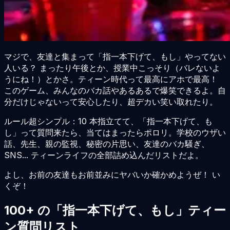
マジで、友達と集まって「指一本下げて、もし」やってない
人いる？ まったり午後とか、授業中こっそり（バレないよ
うにね！）とかさ。ティーン時代って最高にアホで最高！
このゲーム、みんなのバカ話やあるあるで爆笑できるよ。自
分だけじゃないって安心したり、超デカい笑い取れたり。
ルール超シンプル：10 本指立てて、「指一本下げて、も
し」って質問来たら、当てはまったらポロリ。学校のウザい
話、先生、親の監視、秘密の片思い、友達のバカ騒ぎ、
SNS... ティーンライフの全部詰め込んだリストだよ。
よし、お前の友達もお前並みにヤバいか確かめようぜ！ い
くぞ！
100+ の「指一本下げて、もし」ティー
ン質問リスト