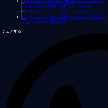
指折りゲーム（Put a finger down）：パーティ
ーが盛り上がる質問140選以上！ (2026)
指一本下げて、もし：100 こどもむけ質問 🎉
やったことないゲーム【ティーン編】：友達と盛
り上がる質問100選以上😎
シェアする