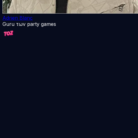
Adrien Blanc
Guru των party games