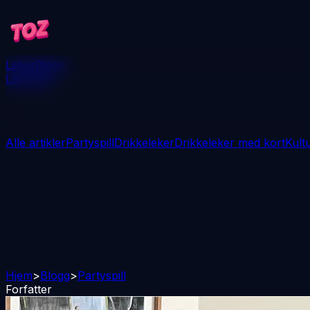
Leker
Blogg
Last ned
Alle artikler
Partyspill
Drikkeleker
Drikkeleker med kort
Kult
Hjem
>
Blogg
>
Partyspill
Forfatter