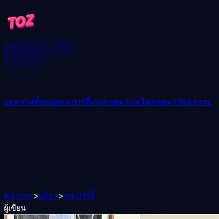
เกม
บล็อก
ชนะ 250$
ดาวน์โหลด
บทความทั้งหมด
เกมปาร์ตี้
เกมสายเมา
เกมไพ่สายเมา
วัฒนธรรม
หน้าแรก
>
บล็อก
>
เกมปาร์ตี้
ผู้เขียน