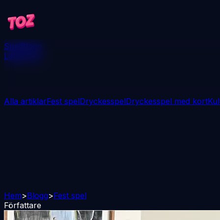
Spel
Blogg
Ladda ner
Alla artiklar
Fest spel
Dryckesspel
Dryckesspel med kort
Kul
Hem
>
Blogg
>
Fest spel
Författare