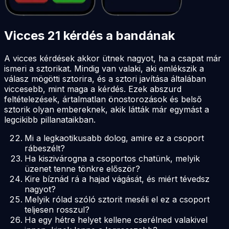
Vicces 21 kérdés a bandának
A vicces kérdések akkor ütnek nagyot, ha a csapat már
ismeri a sztorikat. Mindig van valaki, aki emlékszik a
válasz mögötti sztorira, és a sztori javítása általában
viccesebb, mint maga a kérdés. Ezek abszurd
feltételezések, ártalmatlan önostorozások és belső
sztorik olyan embereknek, akik látták már egymást a
legcikibb pillanataikban.
Mi a legkaotikusabb dolog, amire ez a csoport
rábeszélt?
Ha kiszivárogna a csoportos chatünk, melyik
üzenet tenne tönkre először?
Kire bíznád rá a hajad vágását, és miért tévedsz
nagyot?
Melyik rólad szóló sztorit meséli el ez a csoport
teljesen rosszul?
Ha egy hétre helyet kellene cserélned valakivel