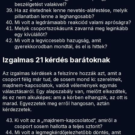
beszélgetést valakivel?
Ha az életednek lenne nevetés-aláfestése, melyik
pillanatban lenne a leghangosabb?
Mi volt a legdrámaiabb reakciód valami apróságra?
Melyik csoportszokásunk zavarná meg leginkább
egy kívülállót?
Mi volt a legviccesebb hazugság, amit
gyerekkorodban mondtál, és el is hittek?
Izgalmas 21 kérdés barátoknak
Az izgalmas kérdések a felszínre hozzák azt, amit a
csoport félig már tud, de sosem mond ki: szerelmek,
majdnem-kapcsolatok, valódi vélemények egymás
választásairól. Egy alapszabály van, mielőtt elkezditek,
és ez nem alkuképes: ami a körben elhangzik, az ott is
marad. Egyezzetek meg erről hangosan, aztán
kérdezzetek.
Ki volt az a „majdnem-kapcsolatod”, amiről a
csoport sosem hallotta a teljes sztorit?
Mi volt a legmegkérdőjelezhetőbb döntés, amit