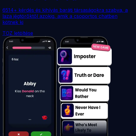
6514+ kérdés és kihívás baráti társaságokra szabva, a
laza jégtörőktől azokig, amik a csoportos chatben
kötnek ki
TOZ letöltése