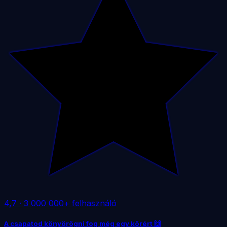
4,7
·
3 000 000+ felhasználó
A csapatod könyörögni fog még egy körért 🙌