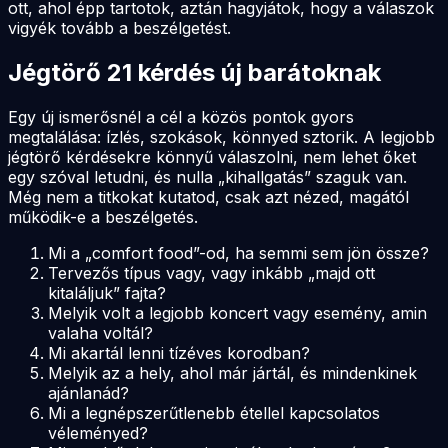
ott, ahol épp tartotok, aztán hagyjátok, hogy a válaszok
vigyék tovább a beszélgetést.
Jégtörő 21 kérdés új barátoknak
Egy új ismerősnél a cél a közös pontok gyors
megtalálása: ízlés, szokások, könnyed sztorik. A legjobb
jégtörő kérdésekre könnyű válaszolni, nem lehet őket
egy szóval letudni, és nulla „kihallgatás” szaguk van.
Még nem a titkokat kutatod, csak azt nézed, magától
működik-e a beszélgetés.
Mi a „comfort food”-od, ha semmi sem jön össze?
Tervezős típus vagy, vagy inkább „majd ott
kitaláljuk” fajta?
Melyik volt a legjobb koncert vagy esemény, amin
valaha voltál?
Mi akartál lenni tízéves korodban?
Melyik az a hely, ahol már jártál, és mindenkinek
ajánlanád?
Mi a legnépszerűtlenebb étellel kapcsolatos
véleményed?