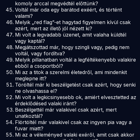
komoly arccal megvédtél előttünk?
Voltál már oda egy barátod exéért, és történt
valami?
Melyik „red flag”-et hagytad figyelmen kívül csak
azért, mert az illető jól nézett ki?
Mi volt a legvadabb üzenet, amit valaha küldtél
vagy kaptál?
Megjátszottad már, hogy szingli vagy, pedig nem
voltál, vagy fordítva?
Melyik pillanatban voltál a legféltékenyebb valakire
ebből a csoportból?
Mi az a titok a szerelmi életedről, ami mindenkit
meglepne itt?
Töröltél már ki beszélgetést csak azért, hogy senki
ne olvashassa el?
Mi volt a legkicsinyesebb ok, amiért elvesztetted az
érdeklődésed valaki iránt?
Beszélgettél már valakivel csak azért, mert
unatkoztál?
Flörtöltél már valakivel csak az ingyen pia vagy a
fuvar miatt?
Mi az a véleményed valaki exéről, amit csak akkor