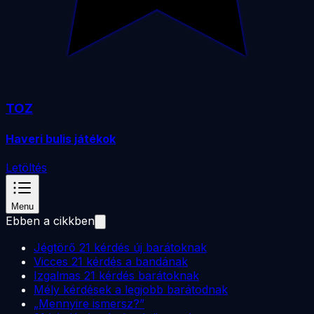
TOZ
Haveri bulis játékok
Letöltés
Menu
Ebben a cikkben
Jégtörő 21 kérdés új barátoknak
Vicces 21 kérdés a bandának
Izgalmas 21 kérdés barátoknak
Mély kérdések a legjobb barátodnak
„Mennyire ismersz?”