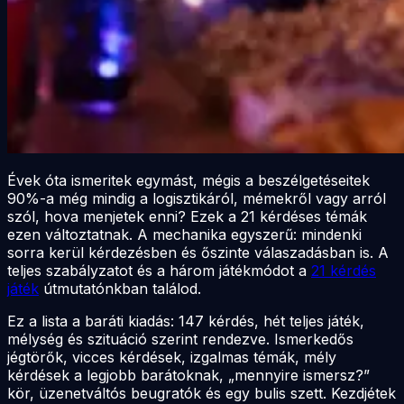
Évek óta ismeritek egymást, mégis a beszélgetéseitek
90%-a még mindig a logisztikáról, mémekről vagy arról
szól, hova menjetek enni? Ezek a 21 kérdéses témák
ezen változtatnak. A mechanika egyszerű: mindenki
sorra kerül kérdezésben és őszinte válaszadásban is. A
teljes szabályzatot és a három játékmódot a
21 kérdés
játék
útmutatónkban találod.
Ez a lista a baráti kiadás: 147 kérdés, hét teljes játék,
mélység és szituáció szerint rendezve. Ismerkedős
jégtörők, vicces kérdések, izgalmas témák, mély
kérdések a legjobb barátoknak, „mennyire ismersz?”
kör, üzenetváltós beugratók és egy bulis szett. Kezdjétek