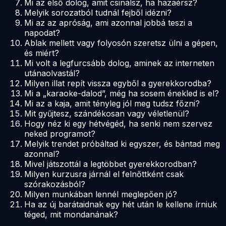
Mi az első dolog, amit csinálsz, ha hazaérsz?
Melyik sorozatból tudnál fejből idézni?
Mi az az apróság, ami azonnal jobbá teszi a
napodat?
Ablak mellett vagy folyosón szeretsz ülni a gépen,
és miért?
Mi volt a legfurcsább dolog, aminek az interneten
utánaolvastál?
Milyen illat repít vissza egyből a gyerekkorodba?
Mi a „karaoke-dalod”, még ha sosem énekled is el?
Mi az a kaja, amit tényleg jól meg tudsz főzni?
Mit gyűjtesz, szándékosan vagy véletlenül?
Hogy néz ki egy hétvégéd, ha senki nem szervez
neked programot?
Melyik trendet próbáltad ki egyszer, és bántad meg
azonnal?
Mivel játszottál a legtöbbet gyerekkorodban?
Milyen kurzusra járnál el felnőttként csak
szórakozásból?
Milyen munkában lennél meglepően jó?
Ha az új barátaidnak egy hét után le kellene írniuk
téged, mit mondanának?