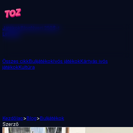
Játékok
Blog
Nyerj 250$-t
Letöltés
Összes cikk
Bulijátékok
Ivós játékok
Kártyás ivós
játékok
Kultúra
Kezdőlap
>
Blog
>
Bulijátékok
Szerző