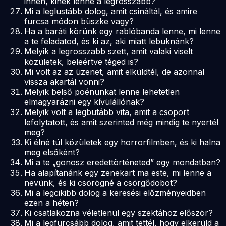
innen, kinek lenne a legrosszabb?
Mi a leglustább dolog, amit csináltál, és amire
furcsa módon büszke vagy?
Ha a baráti körünk egy rablóbanda lenne, mi lenne
a te feladatod, és ki az, aki miatt lebuknánk?
Melyik a legrosszabb szett, amit valaki viselt
közületek, beleértve téged is?
Mi volt az az üzenet, amit elküldtél, de azonnal
vissza akartál vonni?
Melyik belső poénunkat lenne lehetetlen
elmagyarázni egy kívülállónak?
Melyik volt a legbutább vita, amit a csoport
lefolytatott, és amit szerinted még mindig te nyertél
meg?
Ki élné túl közületek egy horrorfilmben, és ki halna
meg elsőként?
Mi a te „gonosz eredettörténeted” egy mondatban?
Ha alapítanánk egy zenekart ma este, mi lenne a
nevünk, és ki csörögné a csörgődobot?
Mi a legcikibb dolog a keresési előzményeidben
ezen a héten?
Ki csatlakozna véletlenül egy szektához először?
Mi a legfurcsább dolog, amit tettél, hogy elkerüld a