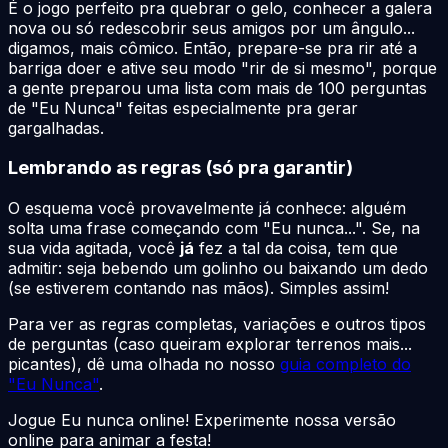
É o jogo perfeito pra quebrar o gelo, conhecer a galera
nova ou só redescobrir seus amigos por um ângulo...
digamos, mais cômico. Então, prepare-se pra rir até a
barriga doer e ative seu modo "rir de si mesmo", porque
a gente preparou uma lista com mais de 100 perguntas
de "Eu Nunca" feitas especialmente pra gerar
gargalhadas.
Lembrando as regras (só pra garantir)
O esquema você provavelmente já conhece: alguém
solta uma frase começando com "Eu nunca...". Se, na
sua vida agitada, você
já
fez a tal da coisa, tem que
admitir: seja bebendo um golinho ou baixando um dedo
(se estiverem contando nas mãos). Simples assim!
Para ver as regras completas, variações e outros tipos
de perguntas (caso queiram explorar terrenos mais...
picantes), dê uma olhada no nosso
guia completo do
"Eu Nunca"
.
Jogue Eu nunca online! Experimente nossa versão
online para animar a festa!