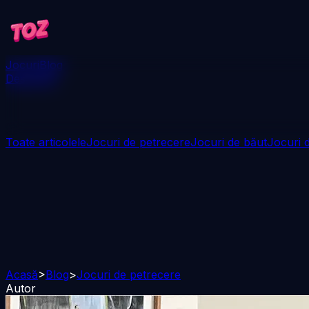
Jocuri
Blog
Descarcă
Toate articolele
Jocuri de petrecere
Jocuri de băut
Jocuri d
Acasă
>
Blog
>
Jocuri de petrecere
Autor