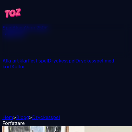
Spel
Blogg
Vinn 250€
Ladda ner
Alla artiklar
Fest spel
Dryckesspel
Dryckesspel med
kort
Kultur
Hem
>
Blogg
>
Dryckesspel
Författare