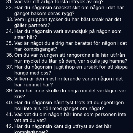
Vad var ditt ärliga första intryck av mig?
Har du någonsin snackat skit om någon i det här
gänget bakom deras rygg?
Vem i gruppen tycker du har bäst smak när det
gäller partners?
Har du någonsin varit avundsjuk på någon som
sitter här?
Vad är något du aldrig har berättat för någon i det
här kompisgänget?
Om du var tvungen att rangordna alla här utifrån
hur mycket du litar på dem, var skulle jag hamna?
Har du någonsin ljugit ihop en ursäkt för att slippa
hänga med oss?
Vilken är den mest irriterande vanan någon i det
här rummet har?
Vem här inne skulle du ringa om det verkligen var
kris?
Har du någonsin hållit tyst trots att du egentligen
höll inte alls höll med gänget om något?
Vad vet du om någon här inne som personen inte
vet att du vet?
Har du någonsin känt dig utfryst av det här
kompisgänget?