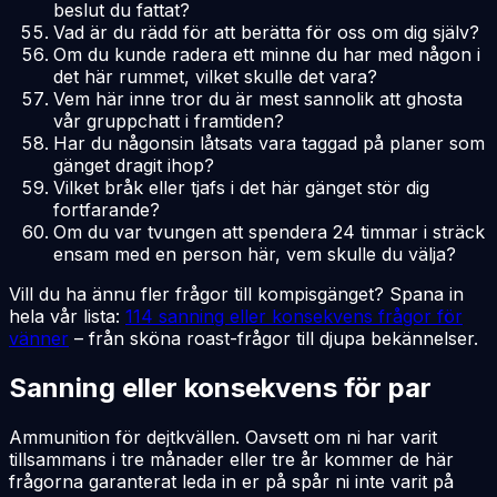
beslut du fattat?
Vad är du rädd för att berätta för oss om dig själv?
Om du kunde radera ett minne du har med någon i
det här rummet, vilket skulle det vara?
Vem här inne tror du är mest sannolik att ghosta
vår gruppchatt i framtiden?
Har du någonsin låtsats vara taggad på planer som
gänget dragit ihop?
Vilket bråk eller tjafs i det här gänget stör dig
fortfarande?
Om du var tvungen att spendera 24 timmar i sträck
ensam med en person här, vem skulle du välja?
Vill du ha ännu fler frågor till kompisgänget? Spana in
hela vår lista:
114 sanning eller konsekvens frågor för
vänner
– från sköna roast-frågor till djupa bekännelser.
Sanning eller konsekvens för par
Ammunition för dejtkvällen. Oavsett om ni har varit
tillsammans i tre månader eller tre år kommer de här
frågorna garanterat leda in er på spår ni inte varit på