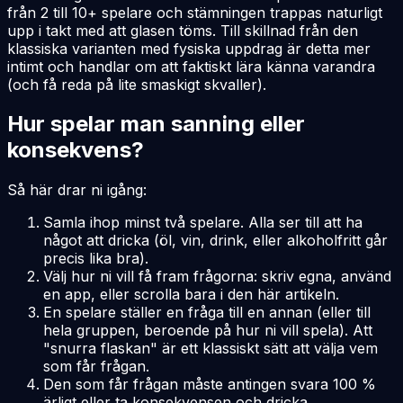
från 2 till 10+ spelare och stämningen trappas naturligt
upp i takt med att glasen töms. Till skillnad från den
klassiska varianten med fysiska uppdrag är detta mer
intimt och handlar om att faktiskt lära känna varandra
(och få reda på lite smaskigt skvaller).
Hur spelar man sanning eller
konsekvens?
Så här drar ni igång:
Samla ihop minst två spelare. Alla ser till att ha
något att dricka (öl, vin, drink, eller alkoholfritt går
precis lika bra).
Välj hur ni vill få fram frågorna: skriv egna, använd
en app, eller scrolla bara i den här artikeln.
En spelare ställer en fråga till en annan (eller till
hela gruppen, beroende på hur ni vill spela). Att
"snurra flaskan" är ett klassiskt sätt att välja vem
som får frågan.
Den som får frågan måste antingen svara 100 %
ärligt eller ta konsekvensen och dricka.