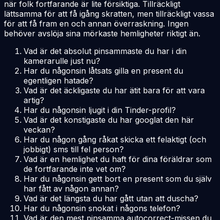
när folk fortfarande är lite försiktiga. Tillräckligt
lättsamma för att få igång skratten, men tillräckligt vassa
för att få fram en och annan överraskning. Ingen
behöver avslöja sina mörkaste hemligheter riktigt än.
Vad är det absolut pinsammaste du har i din
kamerarulle just nu?
Har du någonsin låtsats gilla en present du
egentligen hatade?
Vad är det äckligaste du har ätit bara för att vara
artig?
Har du någonsin ljugit i din Tinder-profil?
Vad är det konstigaste du har googlat den här
veckan?
Har du någon gång råkat skicka ett felaktigt (och
jobbigt) sms till fel person?
Vad är en hemlighet du haft för dina föräldrar som
de fortfarande inte vet om?
Har du någonsin gett bort en present som du själv
har fått av någon annan?
Vad är det längsta du har gått utan att duscha?
Har du någonsin snokat i någons telefon?
Vad är den mest pinsamma autocorrect-missen du