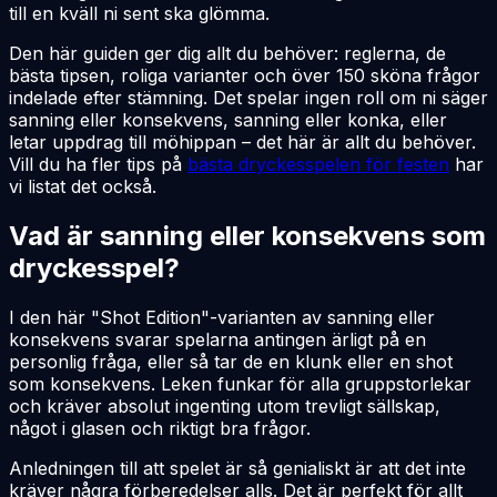
till en kväll ni sent ska glömma.
Den här guiden ger dig allt du behöver: reglerna, de
bästa tipsen, roliga varianter och över 150 sköna frågor
indelade efter stämning. Det spelar ingen roll om ni säger
sanning eller konsekvens, sanning eller konka, eller
letar uppdrag till möhippan – det här är allt du behöver.
Vill du ha fler tips på
bästa dryckesspelen för festen
har
vi listat det också.
Vad är sanning eller konsekvens som
dryckesspel?
I den här "Shot Edition"-varianten av sanning eller
konsekvens svarar spelarna antingen ärligt på en
personlig fråga, eller så tar de en klunk eller en shot
som konsekvens. Leken funkar för alla gruppstorlekar
och kräver absolut ingenting utom trevligt sällskap,
något i glasen och riktigt bra frågor.
Anledningen till att spelet är så genialiskt är att det inte
kräver några förberedelser alls. Det är perfekt för allt