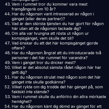
Vem i rummet tror du kommer vara mest
framgångsrik om 10 år?
Har du någonsin varit intresserad av någon i
gänget (eller deras partner)?
Vad är den största tjänsten du har gjort för någon
här utan att de någonsin tackade dig?
Om alla var tvungna att rösta ut någon ur
kompisgänget, vem skulle det bli?
Vad önskar du att det här kompisgänget gjorde
oftare?
Har du någonsin ångrat att du introducerade två
personer i det här rummet för varandra?
Vem i gänget tror du dricker mest?
Vilket är det absolut sämsta rådet någon här har
gett dig?
Har du någonsin strulat med någon som det här
gänget inte skulle godkänna?
Vilket rykte om dig trodde det här gänget på, som
faktiskt inte stämde?
Vem i rummet skulle du anförtro din allra mörkaste
hemlighet?
Har du någonsin känt dig dömd av gänget för ett