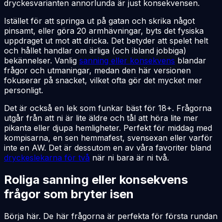
dryckesvarianten
annorlunda är just konsekvensen.
Istället för att springa ut på gatan och skrika något
pinsamt, eller göra 20 armhävningar, byts det fysiska
uppdraget ut mot att dricka. Det betyder att spelet helt
och hållet handlar om ärliga (och ibland jobbiga)
bekännelser. Vanlig
sanning eller konsekvens
blandar
frågor och utmaningar, medan den här versionen
fokuserar på snacket, vilket ofta gör det mycket mer
personligt.
Det är också en lek som funkar bäst för 18+. Frågorna
utgår från att ni är lite äldre och tål att höra lite mer
pikanta eller djupa hemligheter. Perfekt för middag med
kompisarna, en sen hemmafest, svensexan eller varför
inte en AW. Det är dessutom en av våra favoriter bland
dryckeslekarna för två
när ni bara är ni två.
Roliga sanning eller konsekvens
frågor som bryter isen
Börja här. De här frågorna är perfekta för första rundan