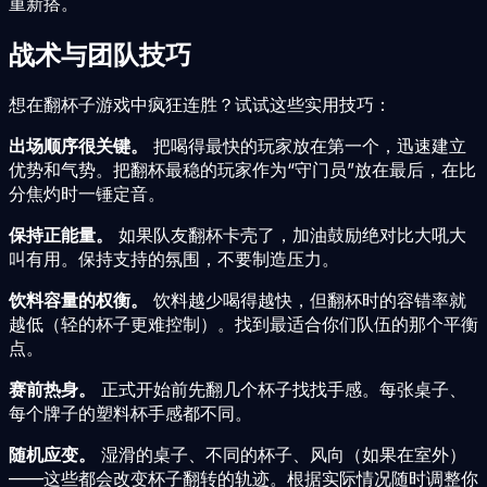
重新搭。
战术与团队技巧
想在翻杯子游戏中疯狂连胜？试试这些实用技巧：
出场顺序很关键。
把喝得最快的玩家放在第一个，迅速建立
优势和气势。把翻杯最稳的玩家作为“守门员”放在最后，在比
分焦灼时一锤定音。
保持正能量。
如果队友翻杯卡壳了，加油鼓励绝对比大吼大
叫有用。保持支持的氛围，不要制造压力。
饮料容量的权衡。
饮料越少喝得越快，但翻杯时的容错率就
越低（轻的杯子更难控制）。找到最适合你们队伍的那个平衡
点。
赛前热身。
正式开始前先翻几个杯子找找手感。每张桌子、
每个牌子的塑料杯手感都不同。
随机应变。
湿滑的桌子、不同的杯子、风向（如果在室外）
——这些都会改变杯子翻转的轨迹。根据实际情况随时调整你