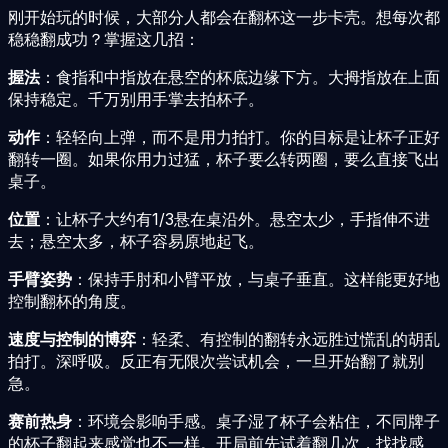
刚开始玩的时候，大部分人都会在翻杯这一步卡壳。想每次都
稳稳翻成功？掌握这几招：
握法
：食指和中指放在悬空的杯底边缘下方。大拇指放在上面
保持稳定。千万别用手掌去拍杯子。
动作
：轻轻向上弹，而不是用力拍打。你的目标是让杯子正好
翻转一圈。如果你用力过猛，杯子要么转两圈，要么直接飞出
桌子。
位置
：让杯子大约有1/3悬在桌沿外。悬空太少，手指伸不进
去；悬空太多，杯子容易原地起飞。
手臂姿势
：保持手肘和小臂平放，与桌子垂直。这样能更好地
控制翻杯的角度。
速度与控制的博弈
：轻柔、有控制的翻转永远胜过慌乱的胡乱
拍打。深呼吸。反正有无限次尝试机会，一旦开始翻了就别
急。
赛前热身
：环境会影响手感。桌子湿了杯子会粘住，不同牌子
的杯子翻起来感觉也不一样。开局前先试着翻几次，找找感