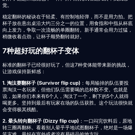
觉。
稳定翻杯的秘诀在于轻柔、有控制地轻弹，而不是用力拍。把
杯子放在悬出桌沿大约三分之一的位置，用食指和中指从杯底
向上发力，争取一次流畅的单圈翻转。新手通常会用力过猛，
稍微收着点劲，让杯子顺势翻转就好。
7种超好玩的翻杯子变体
标准的翻杯子已经很好玩了，但这7种变体能带来新的挑战，
让游戏保持新鲜感：
1. 淘汰赛翻杯子 (Survivor flip cup)
：每局输掉的队伍要投
票淘汰一名玩家，但他们队伍需要喝的总杯数不变。也就是
说，如果你们本来有6个人，淘汰了一个，剩下的5个人就得
喝更多。坚持到最后有玩家在场的队伍获胜。这个玩法很快就
会变得极其残酷。
2. 晕头转向翻杯子 (Dizzy flip cup)
：一口闷完饮料后，原地
转三圈再翻杯。看着别人晕乎乎地试图翻杯子，绝对是一场爆
笑灾难。最好在室外或者没有易碎品的地方玩。