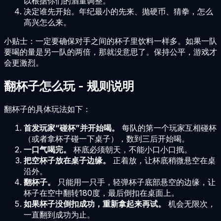
以根据你们的酒量调整。
决定谁先开始。年纪最小的先来、抛硬币、猜拳，怎么
高兴怎么来。
小贴士：一定要确保对手之间的杯子里饮料一样多。如果一队
要喝的量是另一队的两倍，那就没意思了。保持公平，游戏才
会更激烈。
翻杯子怎么玩 - 规则说明
翻杯子的具体玩法如下：
首发玩家“碰杯”并开始喝。
每队的第一个玩家互相碰杯
（或者拿杯子碰一下桌子），数到三后开始喝。
一口气喝完。
杯底必须朝天，不能小口小口抿。
把空杯子放在桌子边缘。
正着放，让杯底稍微悬空在桌
沿外。
翻杯子。
只能用一只手，轻弹杯子底部悬空的边缘，让
杯子在空中翻转180度，最后倒扣在桌面上。
如果杯子没倒扣成功，重新拿起来再试。
机会无限次，
一直翻到成功为止。