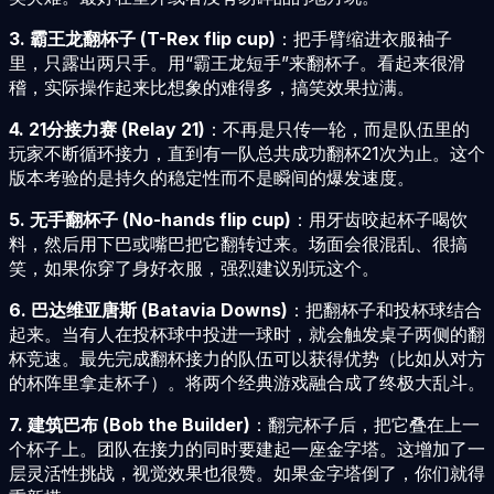
3. 霸王龙翻杯子 (T-Rex flip cup)
：把手臂缩进衣服袖子
里，只露出两只手。用“霸王龙短手”来翻杯子。看起来很滑
稽，实际操作起来比想象的难得多，搞笑效果拉满。
4. 21分接力赛 (Relay 21)
：不再是只传一轮，而是队伍里的
玩家不断循环接力，直到有一队总共成功翻杯21次为止。这个
版本考验的是持久的稳定性而不是瞬间的爆发速度。
5. 无手翻杯子 (No-hands flip cup)
：用牙齿咬起杯子喝饮
料，然后用下巴或嘴巴把它翻转过来。场面会很混乱、很搞
笑，如果你穿了身好衣服，强烈建议别玩这个。
6. 巴达维亚唐斯 (Batavia Downs)
：把翻杯子和投杯球结合
起来。当有人在投杯球中投进一球时，就会触发桌子两侧的翻
杯竞速。最先完成翻杯接力的队伍可以获得优势（比如从对方
的杯阵里拿走杯子）。将两个经典游戏融合成了终极大乱斗。
7. 建筑巴布 (Bob the Builder)
：翻完杯子后，把它叠在上一
个杯子上。团队在接力的同时要建起一座金字塔。这增加了一
层灵活性挑战，视觉效果也很赞。如果金字塔倒了，你们就得