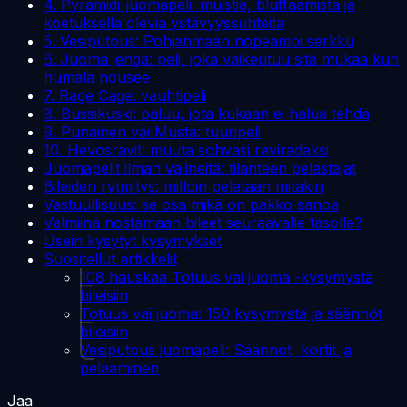
4. Pyramidi-juomapeli: muistia, bluffaamista ja
koetuksella olevia ystävyyssuhteita
5. Vesiputous: Pohjanmaan nopeampi serkku
6. Juoma jenga: peli, joka vaikeutuu sitä mukaa kun
humala nousee
7. Rage Cage: vauhtipeli
8. Bussikuski: paluu, jota kukaan ei halua tehdä
9. Punainen vai Musta: tuuripeli
10. Hevosravit: muuta sohvasi raviradaksi
Juomapelit ilman välineitä: tilanteen pelastajat
Bileiden rytmitys: milloin pelataan mitäkin
Vastuullisuus: se osa mikä on pakko sanoa
Valmiina nostamaan bileet seuraavalle tasolle?
Usein kysytyt kysymykset
Suositellut artikkelit
108 hauskaa Totuus vai juoma -kysymystä
bileisiin
Totuus vai juoma: 150 kysymystä ja säännöt
bileisiin
Vesiputous juomapeli: Säännöt, kortit ja
pelaaminen
Jaa