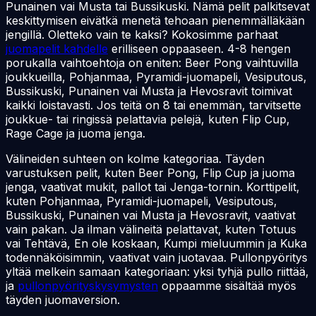
Punainen vai Musta tai Bussikuski. Nämä pelit palkitsevat
keskittymisen eivätkä menetä tehoaan pienemmälläkään
jengillä. Oletteko vain te kaksi? Kokosimme parhaat
juomapelit kahdelle
erilliseen oppaaseen. 4-8 hengen
porukalla vaihtoehtoja on eniten: Beer Pong vaihtuvilla
joukkueilla, Pohjanmaa, Pyramidi-juomapeli, Vesiputous,
Bussikuski, Punainen vai Musta ja Hevosravit toimivat
kaikki loistavasti. Jos teitä on 8 tai enemmän, tarvitsette
joukkue- tai ringissä pelattavia pelejä, kuten Flip Cup,
Rage Cage ja juoma jenga.
Välineiden suhteen on kolme kategoriaa. Täyden
varustuksen pelit, kuten Beer Pong, Flip Cup ja juoma
jenga, vaativat mukit, pallot tai Jenga-tornin. Korttipelit,
kuten Pohjanmaa, Pyramidi-juomapeli, Vesiputous,
Bussikuski, Punainen vai Musta ja Hevosravit, vaativat
vain pakan. Ja ilman välineitä pelattavat, kuten Totuus
vai Tehtävä, En ole koskaan, Kumpi mieluummin ja Kuka
todennäköisimmin, vaativat vain juotavaa. Pullonpyöritys
yltää melkein samaan kategoriaan: yksi tyhjä pullo riittää,
ja
pullonpyörityskysymysten
oppaamme sisältää myös
täyden juomaversion.