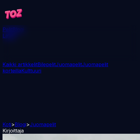
Pelit
Blogi
Lataa
Kaikki artikkelit
Bilepelit
Juomapelit
Juomapelit
korteilla
Kulttuuri
Koti
>
Blogi
>
Juomapelit
Kirjoittaja