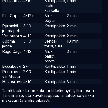
Pohjanmaa
4-10
Korttipakka,
1 min
🔥
muki
keskelle
Flip Cup
4-12+
Mukit,
2 min
🔥
pöytä
Pyramidi-
3-10
Korttipakka
2 min
🔥
juomapeli
Vesiputous
4-12
Korttipakka
2 min
🔥
Juoma
3-10
Jenga-
10 min
🔥
jenga
torni, tussi
Rage Cage
4-12
Mukit,
3 min
🔥
pallot,
pöytä
Bussikuski
2+
Korttipakka
1 min
🔥
Punainen
2-10
Korttipakka
1 min
🔥
vai Musta
Hevosravit
4-10
Korttipakka
3 min
🔥
Tämä taulukko on koko artikkelin hyödyllisin osuus.
Tallenna se, ota kuvakaappaus tai tatuoi se vaikka
maksaasi (älä pliis oikeasti).