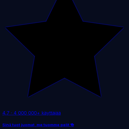
4,7
·
4 000 000+ käyttäjää
Sinä tuot juomat, me tuomme pelit 🍻