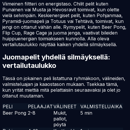
Viimeinen filtteri on energistaso. Chilit pelit kuten
Punainen vai Musta ja Hevosravit toimivat, kun olette
vielä selvinpäin. Keskienergiset pelit, kuten Pohjanmaa,
Pyramidi-juomapeli ja Totuus vai Tehtävä, toimivat, kun
jengi on ottanut vähän alle. Rymypelit, kuten Beer Pong,
Flip Cup, Rage Cage ja juoma jenga, vaativat bileiden
huippuenergian toimiakseen kunnolla. Alla oleva
vertailutaulukko näyttää kaiken yhdellä silmäyksellä.
Juomapelit yhdellä silmäyksellä:
vertailutaulukko
Tässä on jokainen peli listattuna ryhmäkoon, välineiden,
valmisteluajan ja kaaostason mukaan. Tsekkaa tämä,
kun yrität miettiä mitä pelattaisiin seuraavaksi ja olet jo
ottanut muutaman.
PELI
PELAAJAT
VÄLINEET
VALMISTELUAIKA
EN
Beer Pong
2-8
Mukit,
5 min
🔥
pallot,
pöytä