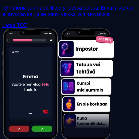
Kymmeniä juomapelitiloja yhdessä apissa. Ei valmisteluja,
ei siivottavaa, ja se toimii vaikka wifi luovuttaisi
Lataa TOZ