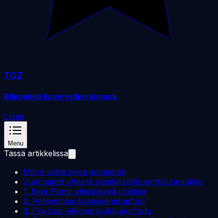
TOZ
Bilepelejä kavereiden kanssa
Lataa
Menu
Tässä artikkelissa
Miten valita oikea juomapeli
Juomapelit yhdellä silmäyksellä: vertailutaulukko
1. Beer Pong: yleispätevä aloittaja
2. Pohjanmaa: kaaosgeneraattori
3. Flip Cup: etkojen joukkueurheilu