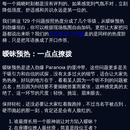
每一个揭晓时刻都是没有评判的。如果感觉到气氛不对，立刻
降低强度。舒适感和共识永远是第一位的。
我们将这 129 个问题按照热度分成了几个等级，从暧昧预热
到劲爆坦白，你可以根据现场氛围自由加码。更想让大家把问
题都说出来听？我们的
大尺度 21 个问题
走的是同样的热度阶
梯，只是把耳语换成了开口作答。
暧昧预热：一点点撩拨
暧昧预热是进入劲爆 Paranoia 的缓冲带。这些问题更多是关
于吸引力和自信的试探，没有太多过火的细节，适合让大家先
热热身。好玩的地方在于，看着某人因为一个听不到的问题被
点名，然后因为纠结要不要揭晓答案而紧张，这种感觉真的太
绝了。这一环节的尺度：轻快、挑逗、眉来眼去。
保持轻松，还没必要让大家红着脸跑掉，不过当名字被点到，
硬币抛起的那一刻，肯定还是会有人脸红的。
谁最擅长用一个眼神就让对方陷入暧昧？
在座哪位撩人最丝滑，简直是段位王者？