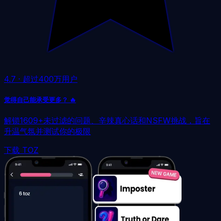
4.7
·
超过400万用户
觉得自己能承受更多？ 🔥
解锁1609+未过滤的问题、辛辣真心话和NSFW挑战，旨在
升温气氛并测试你的极限
下载 TOZ