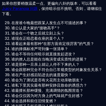
如果你想要稍微温柔一点、更偏向八卦的版本，可以看看
Juicy Paranoia 问题
，保持暗示但不挑明。否则，请继续往
下看。
在座谁今晚最想跟某人发生点不可描述的事？
谁公认是大家的“接吻高手”？
谁会在一个吻之后就立刻上头？
谁现在正暗恋着在座的某个人？
谁看起来最有那种“在那方面肯定很厉害”的气质？
谁的择偶标准严苛到像一张清单？
谁会不等待任何暗示就直接发起进攻？
谁的撩人总是能在当晚演变成实质性的进展？
谁是那种一旦亲上就让人停不下来的人？
谁会跟那种完全不符合自己常规类型的对象发生关系？
谁在产生好感后陷进去的速度最快？
谁会为了测试是否有火花而主动亲吻朋友？
谁私下里其实最有那种安静且致命的诱惑力？
谁最擅长那种缓慢、充满调情的氛围营造？
谁会仅仅因为对方身上的气味就产生好感？
谁会选择和前任旧情复燃？
谁在喝了几杯后最让人难以抗拒？