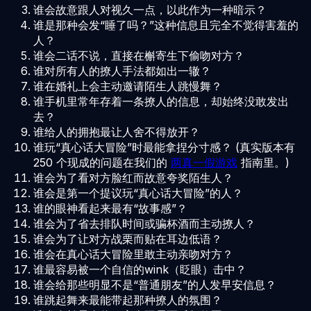
谁会故意跟人对视久一点，以此作为一种暗示？
谁是那种会发“睡了吗？”这种信息且完全不觉得害羞的
人？
谁会二话不说，直接在槲寄生下偷吻对方？
谁对所有人的撩人手法都如出一辙？
谁在婚礼上会主动邀请陌生人跳慢舞？
谁手机里常年存着一条撩人的信息，却始终没敢发出
去？
谁给人的拥抱最让人舍不得放开？
谁玩“真心话大冒险”时最能拿捏分寸感？ (真实版本有
250 个现成的问题在我们的
两真一假游戏
指南里。)
谁会为了看对方脸红而故意夸奖陌生人？
谁会是第一个提议玩“真心话大冒险”的人？
谁的眼神看起来最有“故事感”？
谁会为了省去排队时间或骗杯酒而主动撩人？
谁会为了让对方战栗而贴在耳边低语？
谁会在真心话大冒险里敢主动亲吻对方？
谁最容易被一个自信的wink（眨眼）击中？
谁会给那些明显不是“普通朋友”的人发早安信息？
谁跳起舞来最能带起那种撩人的氛围？