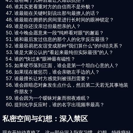
谁其实更看重对方的自信而不是外貌？
谁最能在关键时刻说出那句最撩人的话？
谁最能在拥挤的房间里进行长时间的眼神锁定？
谁是你还没亲过但最想亲的人？
谁今晚会愿意来一段“纯粹看对眼”的邂逅？
谁和最后发过信息的那个人的化学反应最强？
谁最容易把友谊变成那种“我们算什么”的纠结关系？
谁是大家公认的“看起来最纯但实际最强”的人？
谁的“快过来”眼神最有磁性？
如果硬币落到正面，谁会是第一个坦白心意的人？
如果现在被惩罚，谁会亲吻左手边的人？
谁最擅长让对方感觉到被强烈需要？
谁会跟暗恋对象发生点什么，然后第二天若无其事地装
作朋友？
谁会因为一个暧昧对象而彻夜难眠？
提到化学反应时，谁的名字出现频率最高？
私密空间与幻想：深入禁区
现在开始动真格了。这一部分深入卧室习惯、幻想、特殊癖好