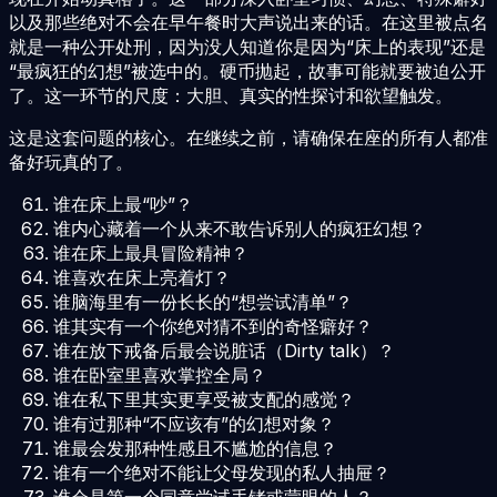
以及那些绝对不会在早午餐时大声说出来的话。在这里被点名
就是一种公开处刑，因为没人知道你是因为“床上的表现”还是
“最疯狂的幻想”被选中的。硬币抛起，故事可能就要被迫公开
了。这一环节的尺度：大胆、真实的性探讨和欲望触发。
这是这套问题的核心。在继续之前，请确保在座的所有人都准
备好玩真的了。
谁在床上最“吵”？
谁内心藏着一个从来不敢告诉别人的疯狂幻想？
谁在床上最具冒险精神？
谁喜欢在床上亮着灯？
谁脑海里有一份长长的“想尝试清单”？
谁其实有一个你绝对猜不到的奇怪癖好？
谁在放下戒备后最会说脏话（Dirty talk）？
谁在卧室里喜欢掌控全局？
谁在私下里其实更享受被支配的感觉？
谁有过那种“不应该有”的幻想对象？
谁最会发那种性感且不尴尬的信息？
谁有一个绝对不能让父母发现的私人抽屉？
谁会是第一个同意尝试手铐或蒙眼的人？