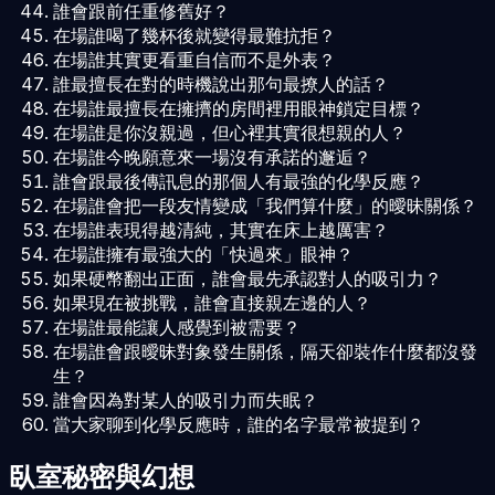
誰會跟前任重修舊好？
在場誰喝了幾杯後就變得最難抗拒？
在場誰其實更看重自信而不是外表？
誰最擅長在對的時機說出那句最撩人的話？
在場誰最擅長在擁擠的房間裡用眼神鎖定目標？
在場誰是你沒親過，但心裡其實很想親的人？
在場誰今晚願意來一場沒有承諾的邂逅？
誰會跟最後傳訊息的那個人有最強的化學反應？
在場誰會把一段友情變成「我們算什麼」的曖昧關係？
在場誰表現得越清純，其實在床上越厲害？
在場誰擁有最強大的「快過來」眼神？
如果硬幣翻出正面，誰會最先承認對人的吸引力？
如果現在被挑戰，誰會直接親左邊的人？
在場誰最能讓人感覺到被需要？
在場誰會跟曖昧對象發生關係，隔天卻裝作什麼都沒發
生？
誰會因為對某人的吸引力而失眠？
當大家聊到化學反應時，誰的名字最常被提到？
臥室秘密與幻想