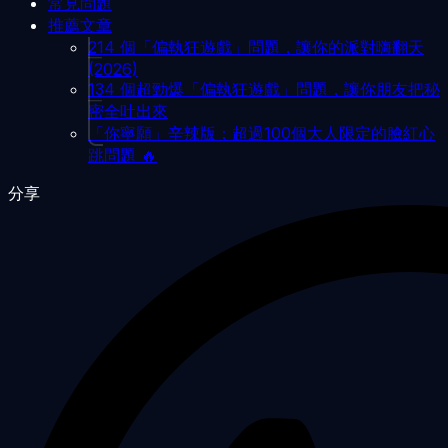
常見問題
推薦文章
214 個「偏執狂遊戲」問題，讓你的派對嗨翻天
(2026)
134 個超勁爆「偏執狂遊戲」問題，讓你朋友把秘
密全吐出來
「你寧願」辛辣版：超過100個大人限定的臉紅心
跳問題 🔥
分享