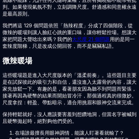
判。如果發現氣氛不對，立刻調降尺度。舒適感和同意權永遠
是最高原則。
我們將這 129 個問題依照「熱辣程度」分成了四個階段，從
微辣的暖場到讓人臉紅心跳的重口味，讓你輕鬆控場。想讓大
家把問題大聲唸出來嗎？我們的
大尺度 21 個問題
用的是同一
套辣度階梯，只是改成公開回答，而不是竊竊私語。
微辣暖場
這些暖場題是進入大尺度版本的「溫柔前奏」。這些題目主要
是在試探彼此的吸引力和自信，還沒進入太露骨的內容，讓大
家先放鬆一下。有趣的是，看著朋友因為聽不到問題而緊張，
接著再因為硬幣的結果而開始冒冷汗，那個過程真的很微妙。
尺度拿捏：輕盈、帶點暗示，適合用挑眉和眼神交流來完成。
保持輕鬆就好，沒人應該要害羞到想鑽地洞，但當名字被喊到
且硬幣拋起時，絕對夠他們受的。
在場誰最擅長用眼神調情，能讓人盯著看就輸了？