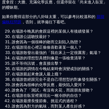
度拿捏：大膽、充滿化學反應，但還停留在「尚未進入臥室」
的曖昧期。
如果你覺得這部分的八卦味太重，可以參考比較溫和的
甜甜
偏執狂問題
，否則，就準備往下看吧。
在場誰今晚真的會跟這裡的某個人有後續發展？
在場誰公認吻技最好？
誰會因為一個很棒的吻而立刻陷入熱戀？
在場誰現在心裡正偷偷喜歡著某一個人？
在場誰散發出最強的「我在床上一定很厲害」氣場？
在場誰的理想型具體到像是一張檢查清單？
誰不等待訊號，會直接出擊？
在場誰的調情在今晚結束時會演變成別的關係？
在場誰親起來會讓人最上癮？
在場誰曾經跟完全不是自己理想型的對象發生關係？
誰會因為很棒的化學反應，最快陷入愛河？
誰會為了「測試」有沒有火花，而跟朋友接吻？
在場誰在臥室裡展現出一種冷靜的自信？
在場誰最擅長慢節奏、挑逗式的過程？
誰會因為對方的氣味，而對某人產生好感？