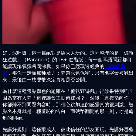
好，深呼吸，這一篇絕對是給大人玩的。這裡整理的是「偏執
狂遊戲」（Paranoia）的 18+ 進階版，每一個耳語問題都可
能讓現場氣氛瞬間沸騰。如果你已經玩過經典的
偏執狂遊
戲
，那你一定懂那種魔力：問題永遠保密，只有名字會被喊出
來，最後由一枚硬幣決定真相是否公開。
為什麼這種帶點顏色的題庫在「偏執狂遊戲」裡效果特別強？
因為當有人問「這裡誰會主動傳裸照？」然後手直接指向你，
你卻聽不到問題內容時，那種心跳加速的感覺真的很刺激。被
點名本身就是一種羞恥的告白，而硬幣翻開的那一刻，才是處
刑的開始。
先講好規則：這僅限成人、彼此信任的朋友圈玩。先講好哪些
底線不能踩，允許任何人隨時棄權，且所有揭曉都不能帶有批