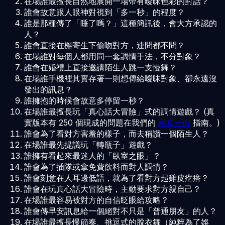
在場誰最擅長自然地展開一場帶有曖昧色彩的對話？
誰會故意跟人眼神對視到「多一秒」的程度？
誰是那種傳了「睡了嗎？」這種簡訊後，會大方承認的
人？
誰會直接在槲寄生下偷吻對方，連問都不問？
在場誰對每個人都用同一套調情手法，不分對象？
誰會在婚禮上直接邀請陌生人跳一支慢舞？
在場誰手機裡其實存著一則想傳給曖昧對象、卻永遠沒
發出的訊息？
誰擁抱的時候會故意多停留一秒？
在場誰最擅長玩「真心話大冒險」式的調情遊戲？ (真
實版本有 250 個現成的問題在我們的
兩真一假
指南。)
誰會為了看對方害羞的樣子，而去稱讚一個陌生人？
在場誰最先提議玩「轉瓶子」遊戲？
誰擁有看起來最迷人的「臥室之眼」？
誰會為了插隊或拿免費飲料而對人調情？
誰會刻意在人耳邊低語，就為了看對方起雞皮疙瘩？
誰會在玩真心話大冒險時，主動要求對方親自己？
在場誰最容易被對方的自信眨眼給攻略？
誰會傳早安訊息給一個絕對不只是「普通朋友」的人？
在場誰最擅長慢節奏、挑逗式的脫衣舞（純粹為了娛