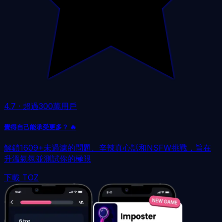
4.7
·
超過300萬用戶
覺得自己能承受更多？ 🔥
解鎖1609+未過濾的問題、辛辣真心話和NSFW挑戰，旨在
升溫氣氛並測試你的極限
下載 TOZ