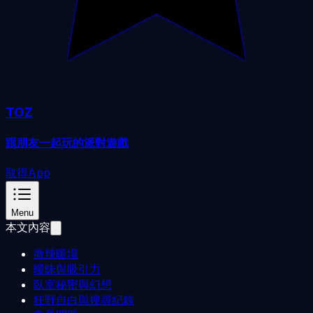
TOZ
跟朋友一起玩的派對遊戲
取得App
Menu
本文內容
微辣暖場
曖昧與吸引力
臥室秘密與幻想
狂野自白與搜尋紀錄