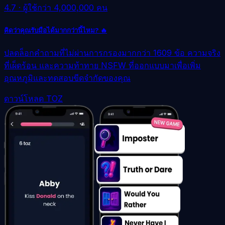
4.7
·
ผู้ใช้กว่า 4,000,000 คน
คิดว่าคุณรับมือได้มากกว่านี้ไหม? 🔥
ปลดล็อกคำถามที่ไม่ผ่านการกรองมากกว่า 1609 ข้อ ความจริง
ที่เผ็ดร้อน และความท้าทาย NSFW ที่ออกแบบมาเพื่อเพิ่ม
อุณหภูมิและทดสอบขีดจำกัดของคุณ
ดาวน์โหลด TOZ