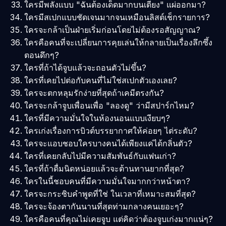
ใครมีพลังแบบ "ฉันต้องเด็ดมากบนเตียง" แผ่ออกมา?
ใครมีสเปกแบบชัดเจนมากจนเหมือนลิสต์เช็กรายการ?
ใครจะกล้าเป็นฝ่ายเริ่มก่อนโดยไม่ต้องรอสัญญาณ?
ใครคือคนที่จะเปลี่ยนการคุยเล่นให้กลายเป็นเรื่องลึกซึ้ง
ตอนดึกๆ?
ใครที่ถ้าได้จูบแล้วจะถอนตัวไม่ขึ้น?
ใครที่เคยไปต่อกับคนที่ไม่ใช่สเปกตัวเองเลย?
ใครจะตกหลุมรักง่ายที่สุดถ้าเคมีตรงกัน?
ใครจะกล้าจูบเพื่อนเพื่อ "ลองดู" ว่ามีสปาร์กไหม?
ใครที่มีความมั่นใจในห้องนอนแบบเงียบๆ?
ใครเก่งเรื่องการบิวต์บรรยากาศให้ค่อยๆ ไต่ระดับ?
ใครจะแอบชอบใครบางคนได้เพียงแค่ได้กลิ่นตัว?
ใครที่เคยกลับไปมีความสัมพันธ์กับแฟนเก่า?
ใครที่ถ้าดื่มนิดหน่อยแล้วจะต้านทานยากที่สุด?
ใครในนี้ชอบคนที่มีความมั่นใจมากกว่าหน้าตา?
ใครจะกระซิบคำพูดที่ใช่ ในเวลาที่เหมาะสมที่สุด?
ใครจะจ้องตากันนานที่สุดท่ามกลางคนเยอะๆ?
ใครคือคนที่คุณไม่เคยจูบ แต่คิดว่าต้องจูบเก่งมากแน่ๆ?