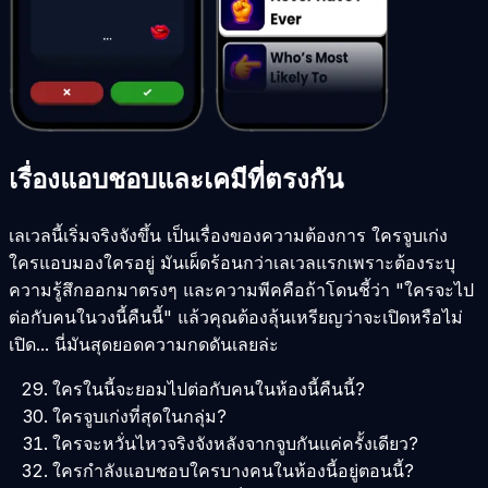
เรื่องแอบชอบและเคมีที่ตรงกัน
เลเวลนี้เริ่มจริงจังขึ้น เป็นเรื่องของความต้องการ ใครจูบเก่ง
ใครแอบมองใครอยู่ มันเผ็ดร้อนกว่าเลเวลแรกเพราะต้องระบุ
ความรู้สึกออกมาตรงๆ และความพีคคือถ้าโดนชี้ว่า "ใครจะไป
ต่อกับคนในวงนี้คืนนี้" แล้วคุณต้องลุ้นเหรียญว่าจะเปิดหรือไม่
เปิด... นี่มันสุดยอดความกดดันเลยล่ะ
ใครในนี้จะยอมไปต่อกับคนในห้องนี้คืนนี้?
ใครจูบเก่งที่สุดในกลุ่ม?
ใครจะหวั่นไหวจริงจังหลังจากจูบกันแค่ครั้งเดียว?
ใครกำลังแอบชอบใครบางคนในห้องนี้อยู่ตอนนี้?