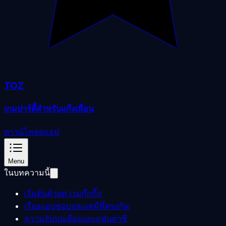
TOZ
เกมปาร์ตี้สำหรับแก๊งเพื่อน
ดาวน์โหลดแอป
Menu
ในบทความนี้
เริ่มต้นด้วยความกุ๊กกิ๊ก
เรื่องแอบชอบและเคมีที่ตรงกัน
ความลับบนเตียงและแฟนตาซี