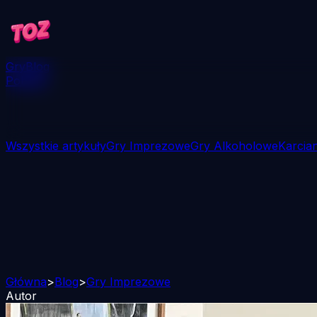
Gry
Blog
Pobierz
Wszystkie artykuły
Gry Imprezowe
Gry Alkoholowe
Karcia
Główna
>
Blog
>
Gry Imprezowe
Autor