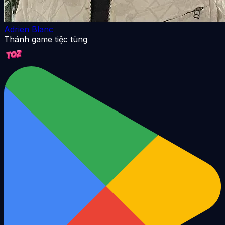
Adrien Blanc
Thánh game tiệc tùng