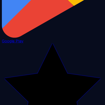
Google Play