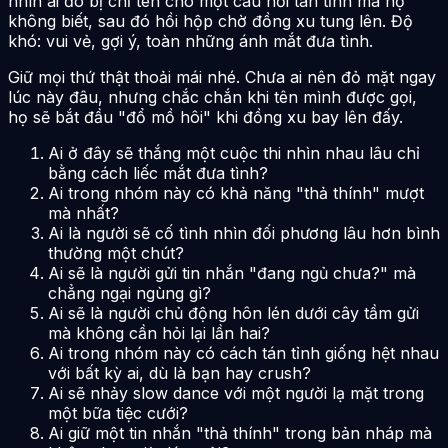
nhìn ai đó bị chỉ tên cho một câu hỏi tán tỉnh mà họ
không biết, sau đó hồi hộp chờ đồng xu tung lên. Độ
khó: vui vẻ, gợi ý, toàn những ánh mắt đưa tình.
Giữ mọi thứ thật thoải mái nhé. Chưa ai nên đỏ mặt ngay
lúc này đâu, nhưng chắc chắn khi tên mình được gọi,
họ sẽ bắt đầu "đổ mồ hôi" khi đồng xu bay lên đấy.
Ai ở đây sẽ thắng một cuộc thi nhìn nhau lâu chỉ
bằng cách liếc mắt đưa tình?
Ai trong nhóm này có khả năng "thả thính" mượt
mà nhất?
Ai là người sẽ cố tình nhìn đối phương lâu hơn bình
thường một chút?
Ai sẽ là người gửi tin nhắn "đang ngủ chưa?" mà
chẳng ngại ngùng gì?
Ai sẽ là người chủ động hôn lén dưới cây tầm gửi
mà không cần hỏi lại lần hai?
Ai trong nhóm này có cách tán tỉnh giống hệt nhau
với bất kỳ ai, dù là bạn hay crush?
Ai sẽ nhảy slow dance với một người lạ mặt trong
một bữa tiệc cưới?
Ai giữ một tin nhắn "thả thính" trong bản nháp mà