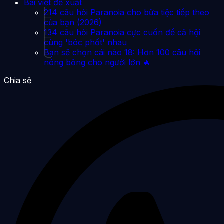
Bài viết đề xuất
214 câu hỏi Paranoia cho bữa tiệc tiếp theo
của bạn (2026)
134 câu hỏi Paranoia cực cuốn để cả hội
cùng 'bóc phốt' nhau
Bạn sẽ chọn cái nào 18: Hơn 100 câu hỏi
nóng bỏng cho người lớn 🔥
Chia sẻ