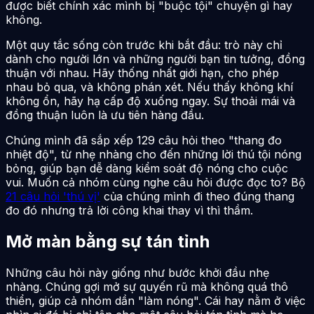
được biết chính xác mình bị "buộc tội" chuyện gì hay
không.
Một quy tắc sống còn trước khi bắt đầu: trò này chỉ
dành cho người lớn và những người bạn tin tưởng, đồng
thuận với nhau. Hãy thống nhất giới hạn, cho phép
nhau bỏ qua, và không phán xét. Nếu thấy không khí
không ổn, hãy hạ cấp độ xuống ngay. Sự thoải mái và
đồng thuận luôn là ưu tiên hàng đầu.
Chúng mình đã sắp xếp 129 câu hỏi theo "thang đo
nhiệt độ", từ nhẹ nhàng cho đến những lời thú tội nóng
bỏng, giúp bạn dễ dàng kiểm soát độ nóng cho cuộc
vui. Muốn cả nhóm cùng nghe câu hỏi được đọc to? Bộ
21 câu hỏi 'thú vị'
của chúng mình đi theo đúng thang
đo đó nhưng trả lời công khai thay vì thì thầm.
Mở màn bằng sự tán tỉnh
Những câu hỏi này giống như bước khởi đầu nhẹ
nhàng. Chúng gợi mở sự quyến rũ mà không quá thô
thiển, giúp cả nhóm dần "làm nóng". Cái hay nằm ở việc