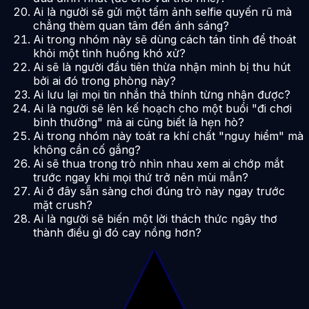
Ai là người sẽ gửi một tấm ảnh selfie quyến rũ mà
chẳng thèm quan tâm đến ánh sáng?
Ai trong nhóm này sẽ dùng cách tán tỉnh để thoát
khỏi một tình huống khó xử?
Ai sẽ là người đầu tiên thừa nhận mình bị thu hút
bởi ai đó trong phòng này?
Ai lưu lại mọi tin nhắn thả thính từng nhận được?
Ai là người sẽ lên kế hoạch cho một buổi "đi chơi
bình thường" mà ai cũng biết là hẹn hò?
Ai trong nhóm này toát ra khí chất "nguy hiểm" mà
không cần cố gắng?
Ai sẽ thua trong trò nhìn nhau xem ai chớp mắt
trước ngay khi mọi thứ trở nên mùi mẫn?
Ai ở đây sẵn sàng chơi đúng trò này ngay trước
mặt crush?
Ai là người sẽ biến một lời thách thức ngây thơ
thành điều gì đó cay nồng hơn?