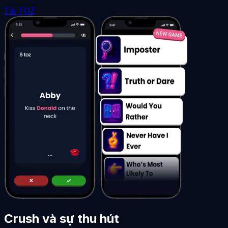
Tải TOZ
Crush và sự thu hút