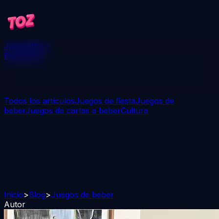
Juegos
Blog
Descargar
Todos los artículos
Juegos de fiesta
Juegos de
beber
Juegos de cartas a beber
Cultura
Inicio
>
Blog
>
Juegos de beber
Autor