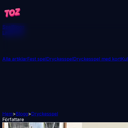
Spel
Blogg
Ladda ner
Alla artiklar
Fest spel
Dryckesspel
Dryckesspel med kort
Kul
Hem
>
Blogg
>
Dryckesspel
Författare