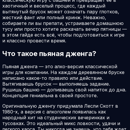
хаотичный и веселый процесс, где каждый
вытянутый брусок может означать пару глотков,
жесткий фант или полный кринж. Неважно,
собираете ли вы препати, устраиваете домашнюю
тусу или просто хотите раскачать вечер пятницы —
в этом гайде есть всё, чтобы подготовиться к игре
и классно провести время.
Что такое пьяная дженга?
Пьяная дженга — это алко-версия классической
игры для компании. На каждом деревянном бруске
написано какое-то правило или действие.
Вытягиваешь брусок — выполняешь задание.
Рушишь башню — допиваешь свой напиток до дна.
Концепция гениальна в своей простоте.
Оригинальную дженгу придумала Лесли Скотт в
1980-х, а версия с алкоголем появилась как
народный хит на студенческих вечеринках и
тусовках. Это идеальный микс ловкости, удачи и
легкого хаоса. Ты никогда не знаешь, что тебя ждет