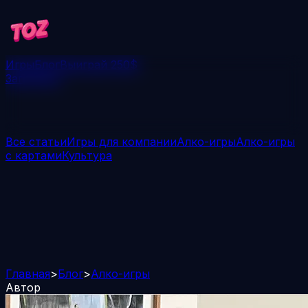
Игры
Блог
Выиграй 250$
Загрузить
Все статьи
Игры для компании
Алко-игры
Алко-игры
с картами
Культура
Главная
>
Блог
>
Алко-игры
Автор