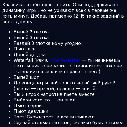
Классика, чтобы просто пить. Они поддерживают
динамику игры, но не убивают всех в первые же
пять минут. Добавь примерно 12–15 таких заданий в
свою дженгу.
Выпей 2 глотка
Выпей 3 глотка
Раздай 3 глотка кому угодно
Пьют все
Допей до дна
Waterfall (как в
игре Waterfall
— ты начинаешь
пить, и никто не может остановиться, пока не
остановится человек справа от него)
Выпей шот
До конца игры пей только нерабочей рукой
(левша — правой, правша — левой)
Ты и игрок напротив пьете вместе
Выбери кого-то — он пьет
Пьют парни
Пьют девушки
Тост! Скажи тост, и все выпивают
Сделай столько глотков, сколько букв в твоем