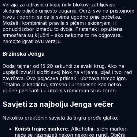
Verzija za odrasle u kojoj neki blokovi zahtijevaju
skidanje odjeće umjesto cuganja. Održi sve na pristojnom
nivou i pobrini se da je svima ugodno prije početka.
Možeš i kombinirati pravila s pićem i skidanjem, ili
ponuditi izbor između to dvoje. Pristanak i opuštena
atmosfera su ključni – ako nekome to ne odgovara,
nemojte igrati ovu verziju.
Brzinska Jenga
Dodaj tajmer od 15-20 sekundi za svaki krug. Ako ne
uspiješ izvući i složiti svoj blok na vrijeme, piješ i tvoj red
završava. Ovo pojačava pritisak i ubrzava tempo igre.
Totalno je kaotično, stresno i urnebesno kad netko
počne paničariti i u utrci s vremenom sruši toranj.
Savjeti za najbolju Jenga večer
Nekoliko praktičnih savjeta da ti igra prođe glatko:
Koristi trajne markere.
Alkoholni i slični markeri
neće se razmazati nakon nekoliko rundi. Obični