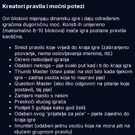
Kreatori pravila i moćni potezi
Ovi blokovi mijenjaju dinamiku igre i daju određenim
igračima dugoročnu moć. Koristi ih umjereno
(maksimalno 8-10 blokova) inače igra postane previše
kaotična.
Smisli pravilo koje vrijedi do kraja igre (zabranjeno
psovanje, nema oslovljavanja imenima, itd.)
Okreni redoslijed igranja
Odaberi nekoga – pije svaki put kad i ti do kraja igre
Thumb Master (stavi palac na stol bilo kada tijekom
igre – zadnja osoba koja to napravi pije)
Question Master (ako itko odgovori na pitanje koje
postaviš, taj pije)
Zamijeni mjesto s nekim
Preskoči idućeg igrača
Podijeli 5 gutljaja kako god želiš
Odaberi svog 'prijatelja za piće' – pijete zajedno do
kraja igre
Imunitet (odaberi jednu osobu koja ne mora piti na
idućem grupnom pravilu)