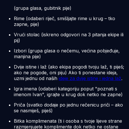
(grupa glasa, gubitnik pije)
Rime (odaberi riječ, smišljajte rime u krug – tko
zapne, pije)
Vrući stolac (iskreno odgovori na 3 pitanja ekipe ili
pij)
Izbori (grupa glasa o nečemu, većina pobjeđuje,
manjina pije)
Dvije istine i laž (ako ekipa pogodi tvoju laž, ti piješ;
ako ne pogode, oni piju) Ako ti ponestane ideja,
uzmi jednu od naših
ideje za dvije istine i jedna laž
.
Igra imena (odaberi kategoriju poput "poznati s
imenom Ivan", igrajte u krug dok netko ne zapne)
Priča (svatko dodaje po jednu rečenicu priči – ako
se nasmiješ, piješ)
Bitka komplimenata (ti i osoba s tvoje lijeve strane
razmjenjujete komplimente dok netko ne ostane