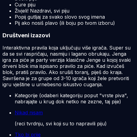
Cure piju
Živjeli! Nazdravi, svi piju
Popij gutljaj za svako slovo svog imena
Pij ako nosiš plavo (ili boju po tvom izboru)
Društveni izazovi
Interaktivna pravila koja uključuju više igrača. Super su
da se svi raspričaju, nasmiju i lagano obrukaju. Jenga
igra za piće je party verzija klasične Jenge u kojoj svaki
drveni blok ima ispisano pravilo za piće. Kad izvučeš
blok, pratiš pravilo. Ako srušiš toranj, piješ do kraja.
Savršena je za grupe od 3-10 igrača koji žele pretvoriti
igru vještine u urnebesno iskustvo cuganja.
Kategorije (odaberi kategoriju poput "vrste piva",
nabrajajte u krug dok netko ne zezne, taj pije)
Nikad nisam
(reci tvrdnju, svi koji su to napravili piju)
Tko bi prije