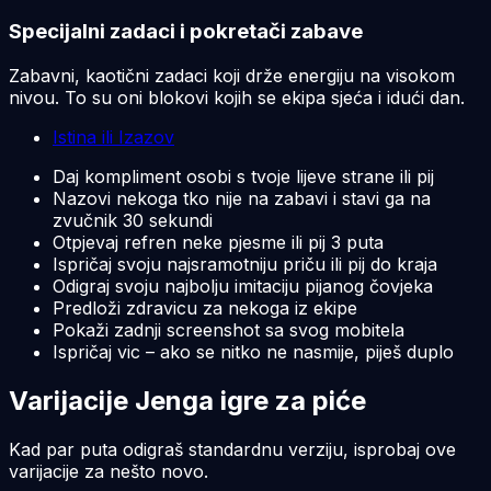
Specijalni zadaci i pokretači zabave
Zabavni, kaotični zadaci koji drže energiju na visokom
nivou. To su oni blokovi kojih se ekipa sjeća i idući dan.
Istina ili Izazov
Daj kompliment osobi s tvoje lijeve strane ili pij
Nazovi nekoga tko nije na zabavi i stavi ga na
zvučnik 30 sekundi
Otpjevaj refren neke pjesme ili pij 3 puta
Ispričaj svoju najsramotniju priču ili pij do kraja
Odigraj svoju najbolju imitaciju pijanog čovjeka
Predloži zdravicu za nekoga iz ekipe
Pokaži zadnji screenshot sa svog mobitela
Ispričaj vic – ako se nitko ne nasmije, piješ duplo
Varijacije Jenga igre za piće
Kad par puta odigraš standardnu verziju, isprobaj ove
varijacije za nešto novo.