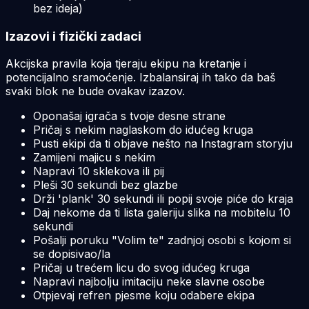
bez ideja)
Izazovi i fizički zadaci
Akcijska pravila koja tjeraju ekipu na kretanje i
potencijalno sramoćenje. Izbalansiraj ih tako da baš
svaki blok ne bude ovakav izazov.
Oponašaj igrača s tvoje desne strane
Pričaj s nekim naglaskom do idućeg kruga
Pusti ekipi da ti objave nešto na Instagram storyju
Zamijeni majicu s nekim
Napravi 10 sklekova ili pij
Pleši 30 sekundi bez glazbe
Drži 'plank' 30 sekundi ili popij svoje piće do kraja
Daj nekome da ti lista galeriju slika na mobitelu 10
sekundi
Pošalji poruku "Volim te" zadnjoj osobi s kojom si
se dopisivao/la
Pričaj u trećem licu do svog idućeg kruga
Napravi najbolju imitaciju neke slavne osobe
Otpjevaj refren pjesme koju odabere ekipa