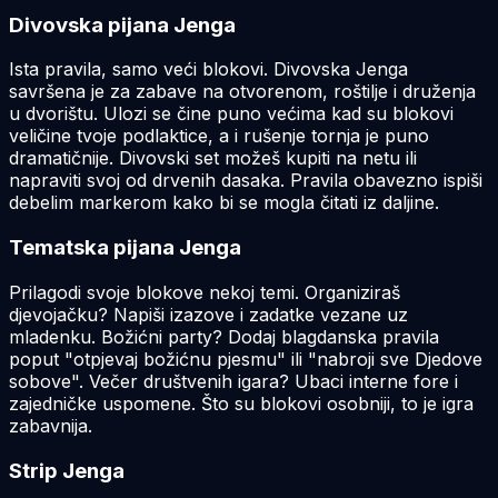
Divovska pijana Jenga
Ista pravila, samo veći blokovi. Divovska Jenga
savršena je za zabave na otvorenom, roštilje i druženja
u dvorištu. Ulozi se čine puno većima kad su blokovi
veličine tvoje podlaktice, a i rušenje tornja je puno
dramatičnije. Divovski set možeš kupiti na netu ili
napraviti svoj od drvenih dasaka. Pravila obavezno ispiši
debelim markerom kako bi se mogla čitati iz daljine.
Tematska pijana Jenga
Prilagodi svoje blokove nekoj temi. Organiziraš
djevojačku? Napiši izazove i zadatke vezane uz
mladenku. Božićni party? Dodaj blagdanska pravila
poput "otpjevaj božićnu pjesmu" ili "nabroji sve Djedove
sobove". Večer društvenih igara? Ubaci interne fore i
zajedničke uspomene. Što su blokovi osobniji, to je igra
zabavnija.
Strip Jenga