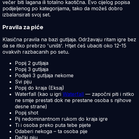
večer biti lagana ili totalno kaotična. Evo cijelog popisa
podijeljenog po kategorijama, tako da možeš dobro
izbalansirati svoj set.
Pravila za piće
Klasična pravila na bazi gutljaja. Održavaju ritam igre bez
da se itko prebrzo 'uništi'. Htjet ćeš ubaciti oko 12-15
ovakvih razbacanih po setu.
Popij 2 gutljaja
Popij 3 gutljaja
Podijeli 3 gutljaja nekome
Svi piju
Popij do kraja (Eksaj)
Waterfall (kao u igri
Waterfall
— započni piti i nitko
ne smije prestati dok ne prestane osoba s njihove
desne strane)
Popij shot
Pij nedominantnom rukom do kraja igre
Ti i osoba preko puta tebe pijete
Odaberi nekoga – ta osoba pije
Dečki piju