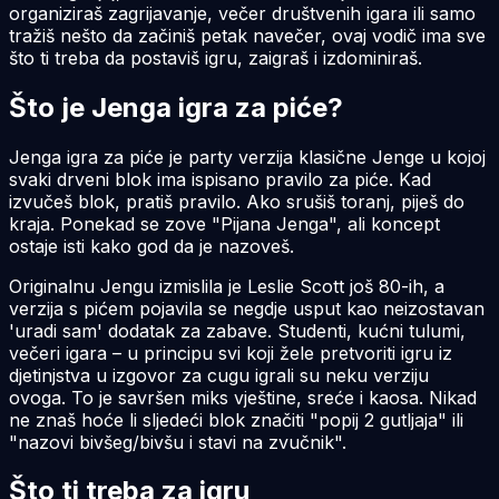
organiziraš zagrijavanje, večer društvenih igara ili samo
tražiš nešto da začiniš petak navečer, ovaj vodič ima sve
što ti treba da postaviš igru, zaigraš i izdominiraš.
Što je Jenga igra za piće?
Jenga igra za piće je party verzija klasične Jenge u kojoj
svaki drveni blok ima ispisano pravilo za piće. Kad
izvučeš blok, pratiš pravilo. Ako srušiš toranj, piješ do
kraja. Ponekad se zove "Pijana Jenga", ali koncept
ostaje isti kako god da je nazoveš.
Originalnu Jengu izmislila je Leslie Scott još 80-ih, a
verzija s pićem pojavila se negdje usput kao neizostavan
'uradi sam' dodatak za zabave. Studenti, kućni tulumi,
večeri igara – u principu svi koji žele pretvoriti igru iz
djetinjstva u izgovor za cugu igrali su neku verziju
ovoga. To je savršen miks vještine, sreće i kaosa. Nikad
ne znaš hoće li sljedeći blok značiti "popij 2 gutljaja" ili
"nazovi bivšeg/bivšu i stavi na zvučnik".
Što ti treba za igru