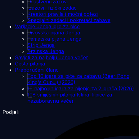
Društveni izazovi
Izazovi i fizički zadaci
Kreatori pravila i moćni potezi
Specijalni zadaci i pokretači zabave
Varijacije Jenga igre za piće
Divovska pijana Jenga
Tematska pijana Jenga
Strip Jenga
Brzinska Jenga
Savjeti za najbolju Jenga večer
Česta pitanja
Preporučeni članci
Top 10 igara za piće za zabavu (Beer Pong,
King's Cup...) (2026)
16 najboljih igara za pijenje za 2 igrača (2026)
108 smiješnih pitanja Istina ili piće za
nezaboravnu večer
Podijeli