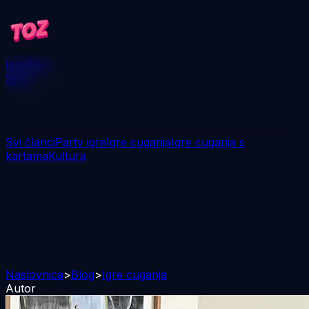
Igre
Blog
Skini
Svi članci
Party igre
Igre cuganja
Igre cuganja s
kartama
Kultura
Naslovnica
>
Blog
>
Igre cuganja
Autor