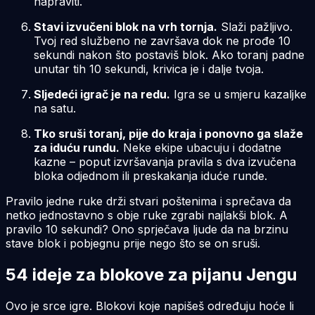
napraviti.
Stavi izvučeni blok na vrh tornja.
Slaži pažljivo.
Tvoj red službeno ne završava dok ne prođe 10
sekundi nakon što postaviš blok. Ako toranj padne
unutar tih 10 sekundi, krivica je i dalje tvoja.
Sljedeći igrač je na redu.
Igra se u smjeru kazaljke
na satu.
Tko sruši toranj, pije do kraja i ponovno ga slaže
za iduću rundu.
Neke ekipe ubacuju i dodatne
kazne – poput izvršavanja pravila s dva izvučena
bloka odjednom ili preskakanja iduće runde.
Pravilo jedne ruke drži stvari poštenima i sprečava da
netko jednostavno s obje ruke zgrabi najlakši blok. A
pravilo 10 sekundi? Ono sprječava ljude da na brzinu
stave blok i pobjegnu prije nego što se on sruši.
54 ideje za blokove za pijanu Jengu
Ovo je srce igre. Blokovi koje napišeš određuju hoće li