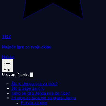
TOZ
Najjače igre za tvoju ekipu
Nabavi
Menu
U ovom članku
Što je Jenga igra za piće?
Što ti treba za igru
Kako se igra Jenga igra za piće?
54 ideje za blokove za pijanu Jengu
Pravila za piće