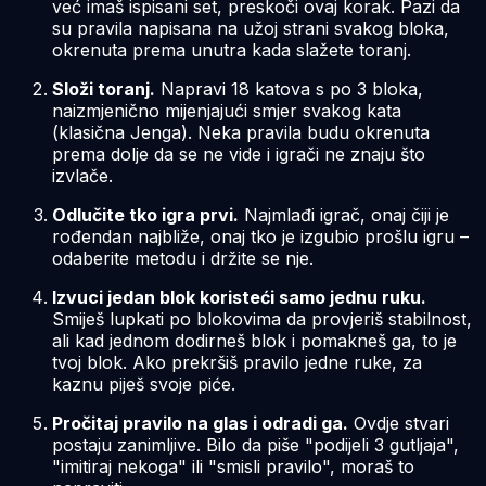
već imaš ispisani set, preskoči ovaj korak. Pazi da
su pravila napisana na užoj strani svakog bloka,
okrenuta prema unutra kada slažete toranj.
Složi toranj.
Napravi 18 katova s po 3 bloka,
naizmjenično mijenjajući smjer svakog kata
(klasična Jenga). Neka pravila budu okrenuta
prema dolje da se ne vide i igrači ne znaju što
izvlače.
Odlučite tko igra prvi.
Najmlađi igrač, onaj čiji je
rođendan najbliže, onaj tko je izgubio prošlu igru –
odaberite metodu i držite se nje.
Izvuci jedan blok koristeći samo jednu ruku.
Smiješ lupkati po blokovima da provjeriš stabilnost,
ali kad jednom dodirneš blok i pomakneš ga, to je
tvoj blok. Ako prekršiš pravilo jedne ruke, za
kaznu piješ svoje piće.
Pročitaj pravilo na glas i odradi ga.
Ovdje stvari
postaju zanimljive. Bilo da piše "podijeli 3 gutljaja",
"imitiraj nekoga" ili "smisli pravilo", moraš to