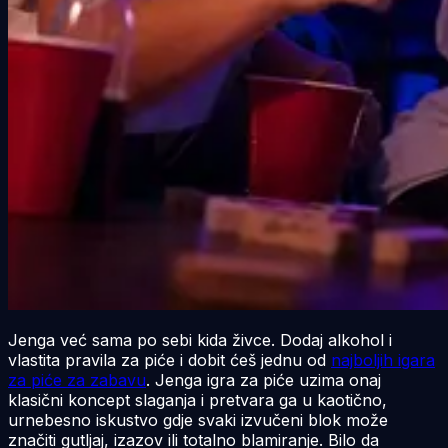
Jenga već sama po sebi kida živce. Dodaj alkohol i
vlastita pravila za piće i dobit ćeš jednu od
najboljih igara
za piće za zabavu
. Jenga igra za piće uzima onaj
klasični koncept slaganja i pretvara ga u kaotično,
urnebesno iskustvo gdje svaki izvučeni blok može
značiti gutljaj, izazov ili totalno blamiranje. Bilo da