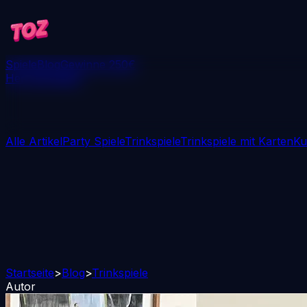
Spiele
Blog
Gewinne 250€
Herunterladen
Alle Artikel
Party Spiele
Trinkspiele
Trinkspiele mit Karten
Ku
Startseite
>
Blog
>
Trinkspiele
Autor