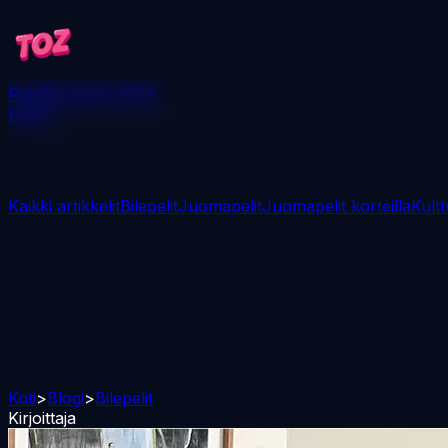
Pelit
Blogi
Voita 250€
Lataa
Kaikki artikkelit
Bilepelit
Juomapelit
Juomapelit korteilla
Kultt
Koti
>
Blogi
>
Bilepelit
Kirjoittaja