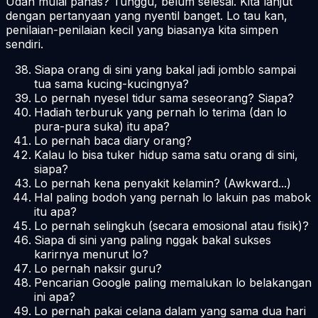
Udah mulai panas? Tunggu, belum selesai. Kita lanjut
dengan pertanyaan yang nyentil banget. Lo tau kan,
penilaian-penilaian kecil yang biasanya kita simpen
sendiri.
Siapa orang di sini yang bakal jadi jomblo sampai
tua sama kucing-kucingnya?
Lo pernah nyesel tidur sama seseorang? Siapa?
Hadiah terburuk yang pernah lo terima (dan lo
pura-pura suka) itu apa?
Lo pernah baca diary orang?
Kalau lo bisa tuker hidup sama satu orang di sini,
siapa?
Lo pernah kena penyakit kelamin? (Awkward...)
Hal paling bodoh yang pernah lo lakuin pas mabok
itu apa?
Lo pernah selingkuh (secara emosional atau fisik)?
Siapa di sini yang paling nggak bakal sukses
karirnya menurut lo?
Lo pernah naksir guru?
Pencarian Google paling memalukan lo belakangan
ini apa?
Lo pernah pakai celana dalam yang sama dua hari