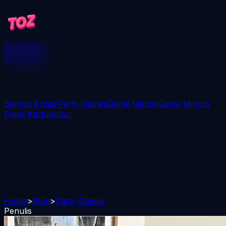
Games
Blog
Download
Semua Artikel
Party Games
Game Minum
Game Minum
Pakai Kartu
Kultur
Home
>
Blog
>
Party Games
Penulis