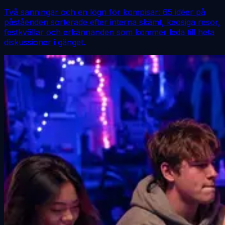
Två sanningar och en lögn för kompisar: 65 idéer på
påståenden sorterade efter interna skämt, kaosiga resor,
festkvällar och erkännanden som kommer leda till heta
diskussioner i gänget.