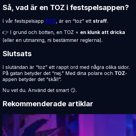
Så, vad är en TOZ i festspelsappen?
I vår festspelsapp
TOZ
, är en “toz” ett
straff
.
👉 I grund och botten, en TOZ =
en klunk att dricka
(eller en utmaning, ni bestämmer reglerna).
Slutsats
I slutändan är “toz” ett rappt ord med några olika sidor.
På gatan betyder det “nej.” Med dina polare och
TOZ
-
appen betyder det “skål!”.
Nu vet du. Använd det smart 😏.
Rekommenderade artiklar