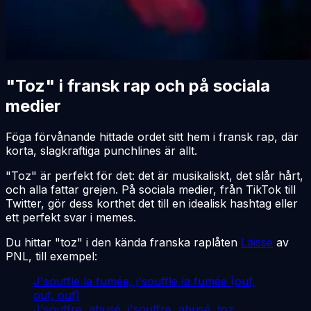
"Toz" i fransk rap och på sociala
medier
Föga förvånande hittade ordet sitt hem i fransk rap, där
korta, slagkraftiga punchlines är allt.
"Toz" är perfekt för det: det är musikaliskt, det slår hårt,
och alla fattar grejen. På sociala medier, från TikTok till
Twitter, gör dess korthet det till en idealisk hashtag eller
ett perfekt svar i memes.
Du hittar "toz" i den kända franska raplåten
Laisse
av
PNL, till exempel:
J'souffle la fumée, j'souffle la fumée (ouf,
ouf, ouf)
J'souffre, abusé, j'souffre, abusé, toz