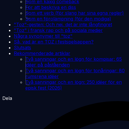
Som en kaxig comeback
För att beskriva en diss
Som ett verb (för slang har sina egna regler)
Som en förolämpning (för den modiga)
"Toz"-gesten: Och nej, det är inte långfingret
"Toz" i fransk rap och på sociala medier
Några synonymer till "toz"
Så, vad är en TOZ i festspelsappen?
Slutsats
Rekommenderade artiklar
Två sanningar och en lögn för kompisar: 65
idéer på påståenden
Två sanningar och en lögn för tonåringar: 80
rumsrena idéer
Två sanningar och en lögn: 250 idéer för en
episk fest (2026)
Dela